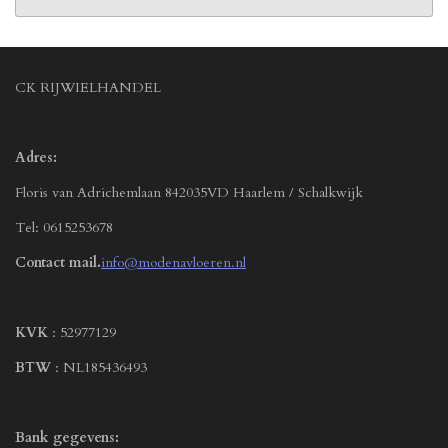
CK RIJWIELHANDEL
Adres:
Floris van Adrichemlaan 842035VD Haarlem / Schalkwijk
Tel: 0615253678
Contact mail.
info@modenavloeren.nl
KVK
: 52977129
BTW
: NL185436493
Bank gegevens: