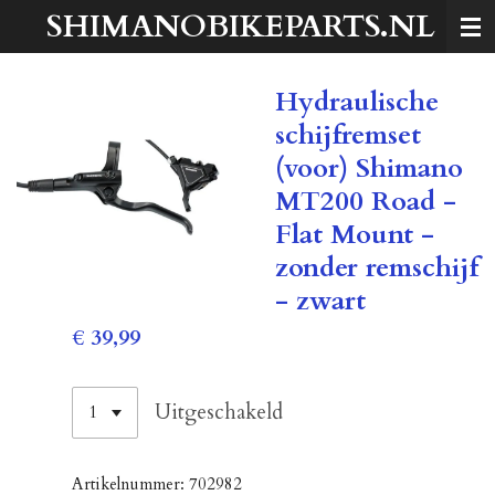
SHIMANOBIKEPARTS.NL
Ga
direct
naar
Hydraulische
de
hoofdinhoud
schijfremset
(voor) Shimano
MT200 Road -
Flat Mount -
zonder remschijf
- zwart
€ 39,99
Uitgeschakeld
Artikelnummer:
702982