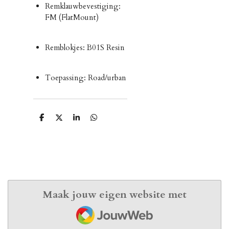
Remklauwbevestiging:
FM (FlatMount)
Remblokjes: B01S Resin
Toepassing: Road/urban
D
D
S
D
e
e
h
e
l
e
a
l
e
l
r
e
n
e
n
Maak jouw eigen website met
JouwWeb