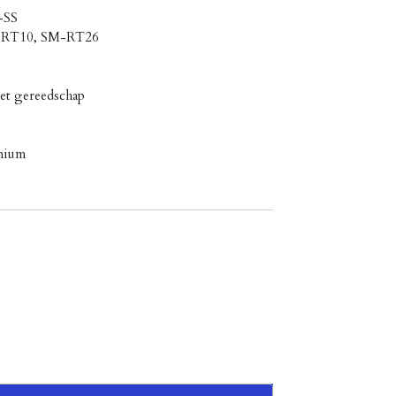
-SS
M-RT10, SM-RT26
met gereedschap
inium