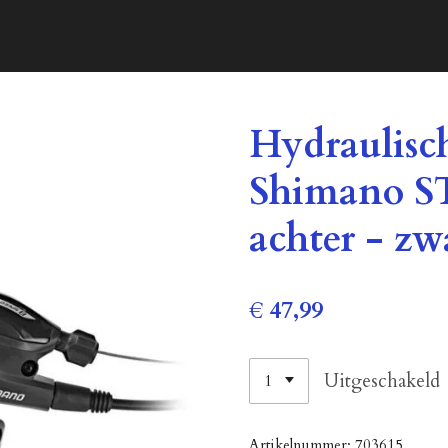
Hydraulisch
Shimano S
achter - zw
€ 47,99
Uitgeschakeld
Artikelnummer:
703615