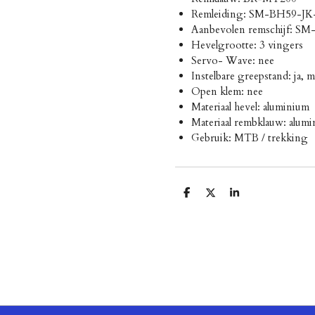
Remleiding: SM-BH59-JK
Aanbevolen remschijf: S
Hevelgrootte: 3 vingers
Servo- Wave: nee
Instelbare greepstand: ja, 
Open klem: nee
Materiaal hevel: aluminium
Materiaal rembklauw: alum
Gebruik: MTB / trekking
D
D
S
e
e
h
l
e
a
e
l
r
n
e