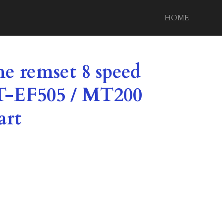
HOME
e remset 8 speed
T-EF505 / MT200
art