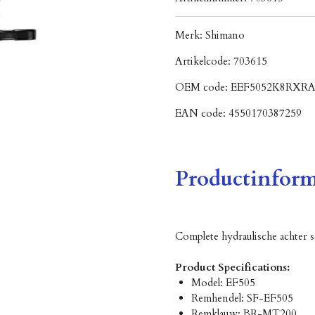
Merk:
Shimano
Artikelcode:
703615
OEM code:
EEF5052K8RXRA
EAN code:
4550170387259
Productinform
Complete hydraulische achter sc
Product Specifications:
Model: EF505
Remhendel: SF-EF505
Remklauw: BR-MT200