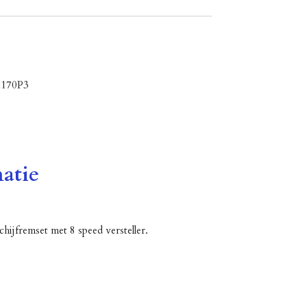
170P3
atie
hijfremset met 8 speed versteller.