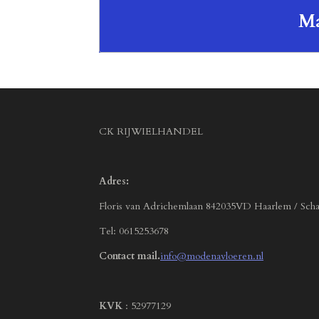
Ma
CK RIJWIELHANDEL
Adres:
Floris van Adrichemlaan 842035VD Haarlem / Scha
Tel: 0615253678
Contact mail.
info@modenavloeren.nl
KVK
: 52977129