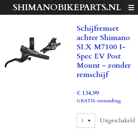
SHIMANOBIKEPARTS.NL
Ga
direct
naar
Schijfremset
de
hoofdinhoud
achter Shimano
SLX M7100 I-
Spec EV Post
Mount - zonder
remschijf
€ 134,99
GRATIS verzending
Uitgeschakeld