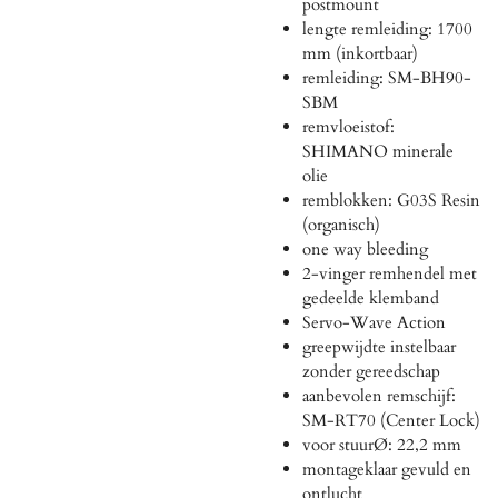
postmount
lengte remleiding: 1700
mm (inkortbaar)
remleiding: SM-BH90-
SBM
remvloeistof:
SHIMANO minerale
olie
remblokken: G03S Resin
(organisch)
one way bleeding
2-vinger remhendel met
gedeelde klemband
Servo-Wave Action
greepwijdte instelbaar
zonder gereedschap
aanbevolen remschijf:
SM-RT70 (Center Lock)
voor stuurØ: 22,2 mm
montageklaar gevuld en
ontlucht