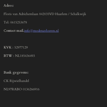
Adres:
Floris van Adrichemlaan 842035VD Haarlem / Schalkwijk
Tel: 0615253678
Contact mail.
info@modenavloeren.nl
KVK
: 52977129
BTW
: NL185436493
Bank gegevens:
CK Rijwielhandel
NL97RABO 0136266916