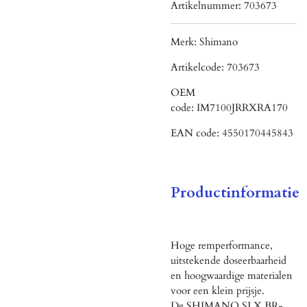
Artikelnummer:
703673
Merk:
Shimano
Artikelcode:
703673
OEM
code:
IM7100JRRXRA170
EAN code:
4550170445843
Productinformatie
Hoge remperformance,
uitstekende doseerbaarheid
en hoogwaardige materialen
voor een klein prijsje.
De SHIMANO SLX BR-