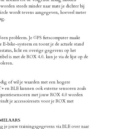
 worden steeds minder naar mate je dichter bij
Circle wordt tevens aangegeven, hoeveel meter
ag.
 Geen probleem. Je GPS fietscomputer maakt
 E-bike-systeem en toont je de actuele stand
status, licht en overige gegevens op het
bel is met de ROX 4.0. kun je via de lijst op de
oleren.
ig of wil je waarden met een hogere
+ en BLE kunnen ook externe sensoren zoals
frequentiesensoren met jouw ROX 4.0 worden
indt je accessoiresets voor je ROX met
MELAARS
 je jouw trainingsgegevens via BLE over naar