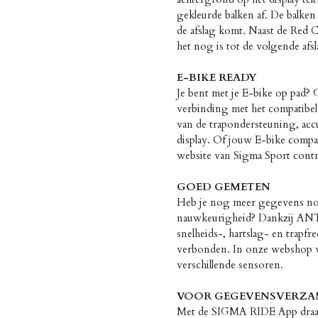
gekleurde balken af. De balken
de afslag komt. Naast de Red 
het nog is tot de volgende afsl
E-BIKE READY
Je bent met je E-bike op pad?
verbinding met het compatibele
van de trapondersteuning, accu
display. Of jouw E-bike compati
website van Sigma Sport contr
GOED GEMETEN
Heb je nog meer gegevens nod
nauwkeurigheid? Dankzij ANT
snelheids-, hartslag- en trap
verbonden. In onze webshop v
verschillende sensoren.
VOOR GEGEVENSVERZA
Met de SIGMA RIDE App draag