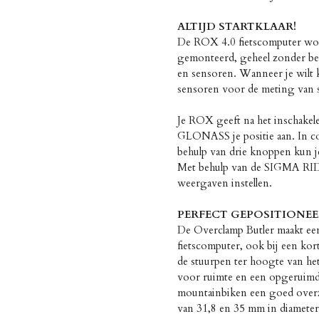
ALTIJD STARTKLAAR!
De ROX 4.0 fietscomputer word
gemonteerd, geheel zonder be
en sensoren. Wanneer je wilt 
sensoren voor de meting van sn
Je ROX geeft na het inschake
GLONASS je positie aan. In co
behulp van drie knoppen kun je 
Met behulp van de SIGMA RIDE
weergaven instellen.
PERFECT GEPOSITIONE
De Overclamp Butler maakt ee
fietscomputer, ook bij een ko
de stuurpen ter hoogte van he
voor ruimte en een opgeruimd s
mountainbiken een goed overzi
van 31,8 en 35 mm in diameter