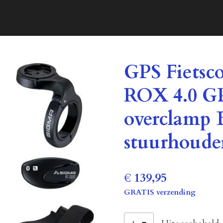
GPS Fietsc
ROX 4.0 GP
overclamp 
stuurhoude
€ 139,95
GRATIS verzending