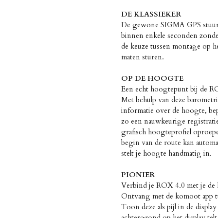
DE KLASSIEKER
De gewone SIGMA GPS stuurho
binnen enkele seconden zonde
de keuze tussen montage op het
maten sturen.
OP DE HOOGTE
Een echt hoogtepunt bij de RO
Met behulp van deze barometri
informatie over de hoogte, be
zo een nauwkeurige registratie
grafisch hoogteprofiel oproep
begin van de route kan automa
stelt je hoogte handmatig in.
PIONIER
Verbind je ROX 4.0 met je de k
Ontvang met de komoot app t
Toon deze als pijl in de displa
achtergrond op het display telt