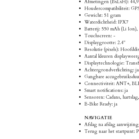
Afmetingen (BxLxH): 44,
Houdercompatibiliteit: GP
Gewicht: 51 gram
Waterdichtheid: IPX7
Batterij: 550 mAh (Li Ion),
Touchscreen: -
Displaygrootte: 2.4"
Resolutie (pixels): Hoofddi
Aantal kleuren displayweer
Displaytechnologie: Transf
Achtergrondverlichting: ja
Gangbare accugebruiksduu
Connectiviteit: ANT+, BL
Smart notifications: ja
Sensoren: Cadans, hartslag,
E-Bike Ready: ja
NAVIGATIE
Afslag na afslag aanwijzin
Terug naar het startpunt: P