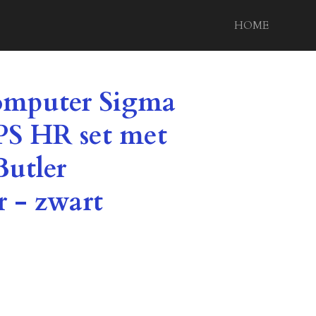
HOME
omputer Sigma
S HR set met
Butler
r - zwart