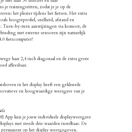
 met haar 30 functies en haar
s je trainingsritten, zodat je je op de
ren: het plezier tijdens het fietsen. Het extra
oals hoogteprofiel, snelheid, afstand en
r. Turn-by-turn aanwijzingen via komoot, de
binding met externe sensoren zijn natuurlijk
0 fietscomputer!
anwege haar 2,4 inch diagonaal en de extra grote
goed afleesbaar.
tsboven in het display heeft een gekleurde
nnovatieve en hoogwaardige weergave van je
AG
 App kun je jouw individuele displayweergave
 displays met steeds drie waarden instelbaar. De
en permanent op het display weergegeven.