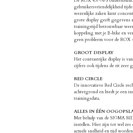
De ROX 4.0 GPS ondersteunt je
gebruikersvriendelijkheid tijden
wezenlijke zaken kunt concentre
grote display geeft gegevens z
trainingstijd betrouwbaar wee
koppeling met je E-bike en ver
geen probleem voor de ROX 4.
GROOT DISPLAY
Het contrastrijke display is v
cijfers ook tijdens de rit zeer 
RED CIRCLE
De innovatieve Red Circle rech
achtergrond en biedt je een i
trainingsdata.
ALLES IN ÉÉN OOGOPSL
Met behulp van de SIGMA RIDE
instellen. Hier zijn tot wel zes
actuele snelheid en tijd word