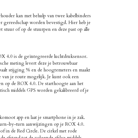
uder kan met behulp van twee kabelbinders
r gereedschap worden bevestigd. Hier heb je
 stuur of op de stuurpen en deze past op alle
X 4.0 is de geïntegreerde luchtdruksensor.
sche meting levert deze je betrouwbaar
paalt stijging % en de hoogtemeters en maakt
 van je route mogelijk. Je kunt ook een
en op de ROX 4.0. De starthoogte aan het
tisch middels GPS worden gekalibreerd of je
omoot app en laat je smartphone in je zak.
urn-by-turn aanwijzingen op je ROX 4.0.
y of in de Red Circle. De cirkel met rode
 de afstand tot de volgende afslag middels