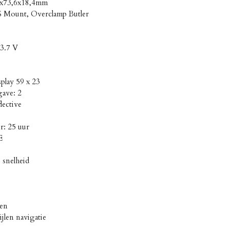
9x73,6x18,4mm
S Mount, Overclamp Butler
 3.7 V
splay 59 x 23
gave: 2
lective
r: 25 uur
E
 snelheid
gen
ijlen navigatie