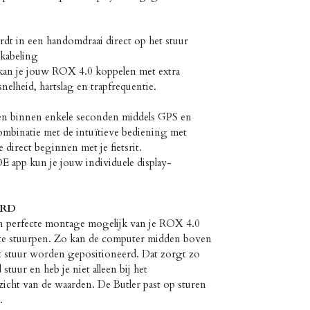
t in een handomdraai direct op het stuur
kabeling
kan je jouw ROX 4.0 koppelen met extra
elheid, hartslag en trapfrequentie.
len binnen enkele seconden middels GPS en
mbinatie met de intuïtieve bediening met
direct beginnen met je fietsrit.
 app kun je jouw individuele display-
ERD
n perfecte montage mogelijk van je ROX 4.0
rte stuurpen. Zo kan de computer midden boven
t stuur worden gepositioneerd. Dat zorgt zo
tuur en heb je niet alleen bij het
cht van de waarden. De Butler past op sturen
.