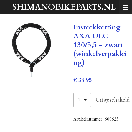
SHIMANOBIKEPARTS.NL
Ga
direct
naar
Insteekketting
de
hoofdinhoud
AXA ULC
130/5,5 - zwart
(winkelverpakki
ng)
€ 38,95
Uitgeschakeld
Artikelnummer:
500623