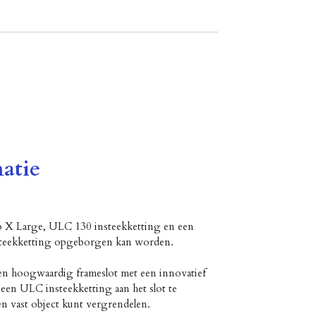
atie
 X Large, ULC 130 insteekketting en een
nsteekketting opgeborgen kan worden.
n hoogwaardig frameslot met een innovatief
een ULC insteekketting aan het slot te
een vast object kunt vergrendelen.