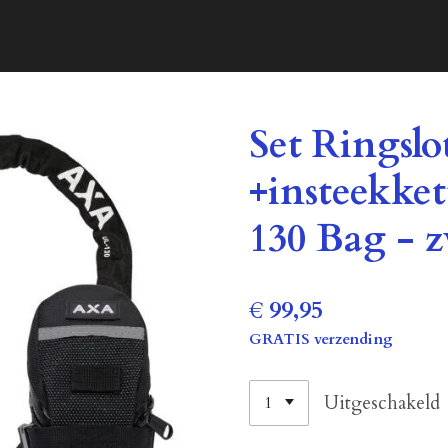
Set Ringsl
+insteekke
130 Bag - 
€ 99,95
GRATIS verzending
Uitgeschakeld