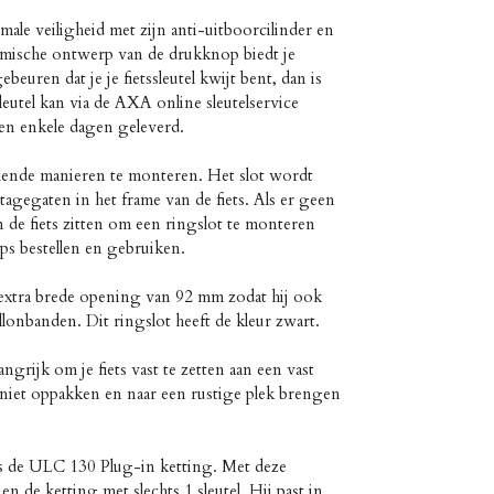
male veiligheid met zijn anti-uitboorcilinder en
omische ontwerp van de drukknop biedt je
euren dat je je fietssleutel kwijt bent, dan is
leutel kan via de AXA online sleutelservice
en enkele dagen geleverd.
lende manieren te monteren. Het slot wordt
gegaten in het frame van de fiets. Als er geen
 de fiets zitten om een ringslot te monteren
ps bestellen en gebruiken.
extra brede opening van 92 mm zodat hij ook
llonbanden. Dit ringslot heeft de kleur zwart.
angrijk om je fiets vast te zetten aan een vast
ts niet oppakken en naar een rustige plek brengen
is de ULC 130 Plug-in ketting. Met deze
en de ketting met slechts 1 sleutel. Hij past in