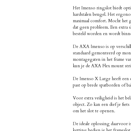
Het Imenso ringslot biedt opti
hardstalen beugel. Het ergon
maximaal comfort. Mocht het geb
dat geen probleem. Een extra s
besteld worden en wordt binn
De AXA Imenso is op verschil
standaard gemonteerd op monta
montagegaten in het frame van
kun je de AXA Flex mount stri
De Imenso X Large heeft een 
past op brede spatborden of ba
Voor extra veiligheid is het bel
object. Zo kan een dief je fie
om het slot te openen.
De ideale oplossing daarvoor 
ketting bedien je het frameslot 