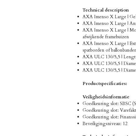
Technical description
AXA Imenso X Large | Geha
AXA Imenso X Large | Anti-
AXA Imenso X Large | Mont
afwijkende framebuizen
AXA Imenso X Large | Extr
spatborden of ballonbande
AXA ULC 130/5,5 | Lengt
AXA ULC 130/5,5 | Diamet
AXA ULC 130/5,5 | Diamet
Productspecificaties:
Veiligheidsinformatie
Goedkeuring slot: SBSC (
Goedkeuring slot: Varefak
Goedkeuring slot: Finanssia
Beveiligingsniveau: 12