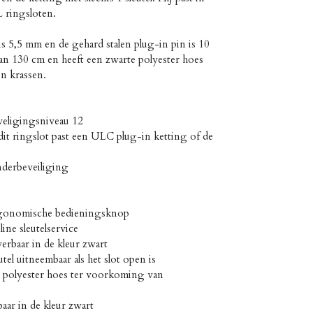
ringsloten.
is 5,5 mm en de gehard stalen plug-in pin is 10
an 130 cm en heeft een zwarte polyester hoes
n krassen.
eligingsniveau 12
t ringslot past een ULC plug-in ketting of de
derbeveiliging
gonomische bedieningsknop
ne sleutelservice
rbaar in de kleur zwart
el uitneembaar als het slot open is
 polyester hoes ter voorkoming van
ar in de kleur zwart