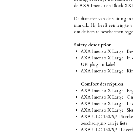
de AXA Imenso en Block XXL 
De diameter van de sluitingen 
mm dik. Hij heeft een lengte v
om de fiets te beschermen tege
Safety description
AXA Imenso X Large | Bev
AXA Imenso X Large | In di
UPI plug-in kabel
AXA Imenso X Large | Kin
Comfort description
AXA Imenso X Large | Er
AXA Imenso X Large | Onli
AXA Imenso X Large | Leve
AXA Imenso X Large | Sleut
AXA ULC 130/5,5 | Sterke
beschadiging aan je fiets
AXA ULC 130/5,5 | Leverba