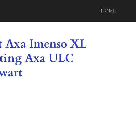
HOME
ot Axa Imenso XL
tting Axa ULC
zwart