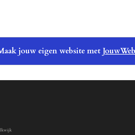
e
l
r
n
e
Maak jouw eigen website met
JouwWe
lkwijk