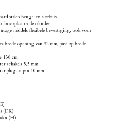
rd stalen beugel en slothuis
boorplaat in de cilinder
age middels flexibele bevestiging, ook voor
a brede opening van 92 mm, past op brede
n
e 130 cm
er schakels 5,5 mm
er plug-in pin 10 mm
SE)
ta (DK)
lan (FI)