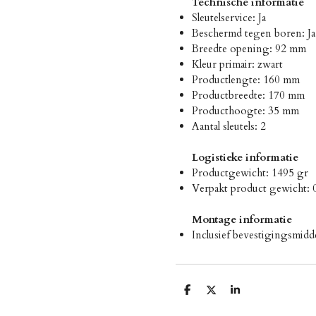
Technische informatie
Sleutelservice: Ja
Beschermd tegen boren: Ja
Breedte opening: 92 mm
Kleur primair: zwart
Productlengte: 160 mm
Productbreedte: 170 mm
Producthoogte: 35 mm
Aantal sleutels: 2
Logistieke informatie
Productgewicht: 1495 gr
Verpakt product gewicht: 
Montage informatie
Inclusief bevestigingsmidd
D
D
S
e
e
h
l
e
a