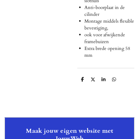
slothuis
Anti-boorplaat in de
cilinder
Montage middels flexible
bevestiging,
ook voor afwijkende
framebuizen
Extra brede opening 58
mm
D
D
S
D
e
e
h
e
l
e
a
l
e
l
r
e
n
e
n
Maak jouw eigen website met
JouwWeb