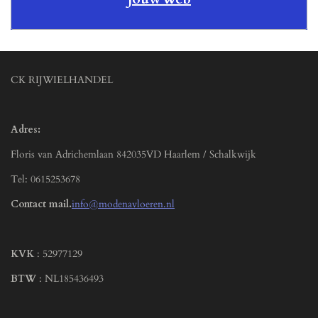
CK RIJWIELHANDEL
Adres:
Floris van Adrichemlaan 842035VD Haarlem / Schalkwijk
Tel: 0615253678
Contact mail.
info@modenavloeren.nl
KVK
: 52977129
BTW
: NL185436493