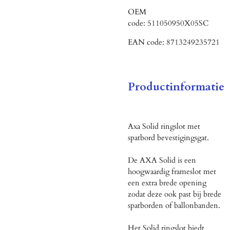
OEM
code:
511050950X05SC
EAN code:
8713249235721
Productinformatie
Axa Solid ringslot met
spatbord bevestigingsgat.
De AXA Solid is een
hoogwaardig frameslot met
een extra brede opening
zodat deze ook past bij brede
spatborden of ballonbanden.
Het Solid ringslot biedt