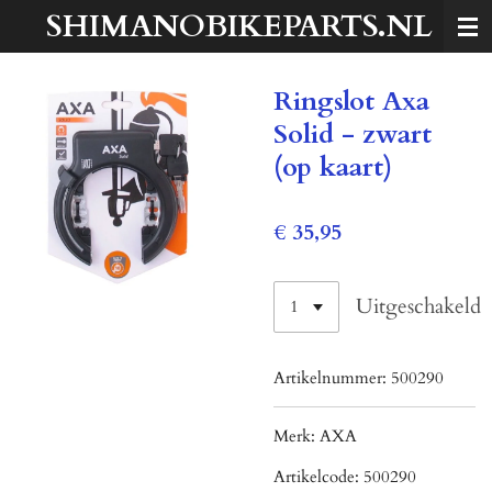
SHIMANOBIKEPARTS.NL
Ga
direct
naar
Ringslot Axa
de
hoofdinhoud
Solid - zwart
(op kaart)
€ 35,95
Uitgeschakeld
Artikelnummer:
500290
Merk:
AXA
Artikelcode:
500290