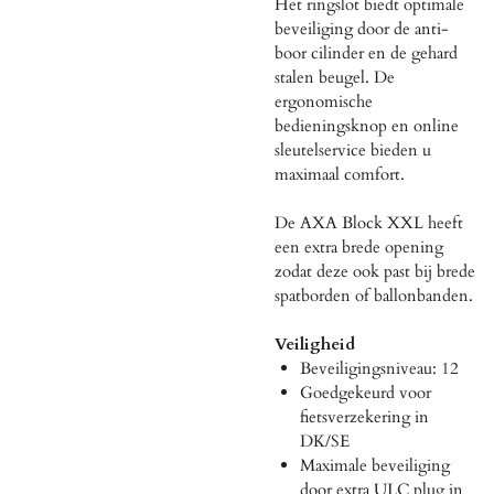
Het ringslot biedt optimale
beveiliging door de anti-
boor cilinder en de gehard
stalen beugel. De
ergonomische
bedieningsknop en online
sleutelservice bieden u
maximaal comfort.
De AXA Block XXL heeft
een extra brede opening
zodat deze ook past bij brede
spatborden of ballonbanden.
Veiligheid
Beveiligingsniveau: 12
Goedgekeurd voor
fietsverzekering in
DK/SE
Maximale beveiliging
door extra ULC plug in