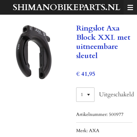
SHIMANOBIKEPARTS.NL
Ga
direct
naar
Ringslot Axa
de
hoofdinhoud
Block XXL met
uitneembare
sleutel
€ 41,95
Uitgeschakeld
Artikelnummer:
500977
Merk:
AXA