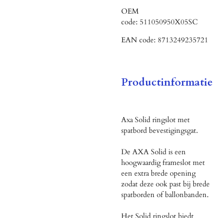
OEM
code:
511050950X05SC
EAN code:
8713249235721
Productinformatie
Axa Solid ringslot met
spatbord bevestigingsgat.
De AXA Solid is een
hoogwaardig frameslot met
een extra brede opening
zodat deze ook past bij brede
spatborden of ballonbanden.
Het Solid ringslot biedt