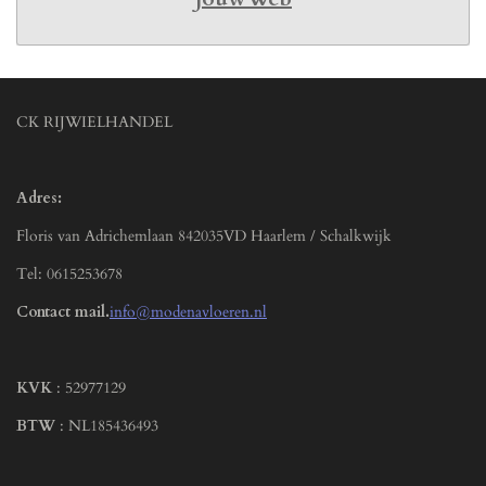
CK RIJWIELHANDEL
Adres:
Floris van Adrichemlaan 842035VD Haarlem / Schalkwijk
Tel: 0615253678
Contact mail.
info@modenavloeren.nl
KVK
: 52977129
BTW
: NL185436493