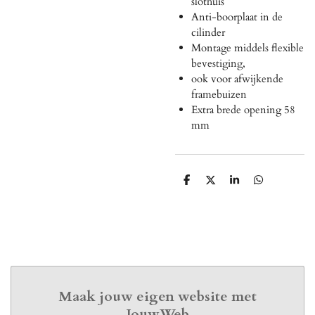
slothuis
Anti-boorplaat in de
cilinder
Montage middels flexible
bevestiging,
ook voor afwijkende
framebuizen
Extra brede opening 58
mm
D
D
S
D
e
e
h
e
l
e
a
l
e
l
r
e
n
e
n
Maak jouw eigen website met
JouwWeb