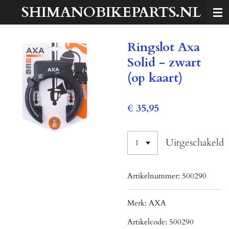
SHIMANOBIKEPARTS.NL
Ga
direct
naar
Ringslot Axa
de
hoofdinhoud
Solid - zwart
(op kaart)
€ 35,95
Uitgeschakeld
Artikelnummer:
500290
Merk:
AXA
Artikelcode:
500290