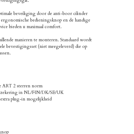
vestigingsgat.
timale beveiliging door de anti-boor cilinder
De ergonomische bedieningsknop en de handige
ervice bieden u maximaal comfort.
illende manieren te monteren. Standaard wordt
ele bevestigingsset (niet meegeleverd) die op
assen.
se ART 2 sterren norm
erzekering in NL/FIN/DK/SE/UK
extra plug-in mogelijkheid
knop