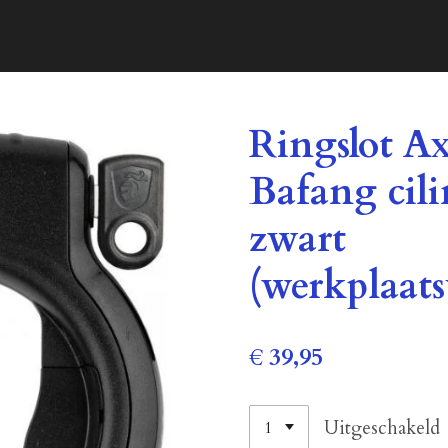
Ringslot A
Bafang cili
zwart
(werkplaat
€ 39,95
Uitgeschakeld