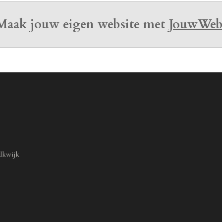
Maak jouw eigen website met
JouwWe
lkwijk