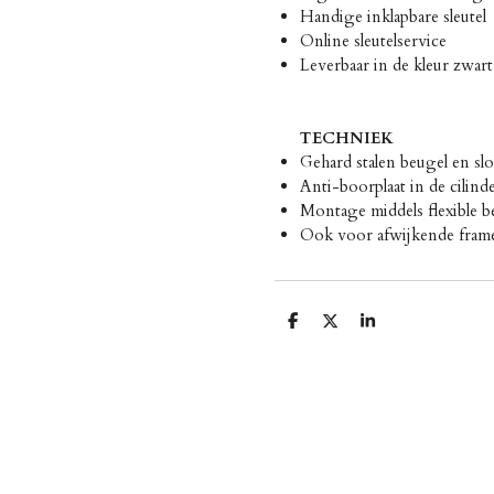
Handige inklapbare sleutel
Online sleutelservice
Leverbaar in de kleur zwart
TECHNIEK
Gehard stalen beugel en slo
Anti-boorplaat in de cilind
Montage middels flexible b
Ook voor afwijkende fram
D
D
S
e
e
h
l
e
a
e
l
r
n
e