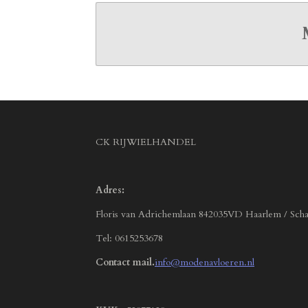
CK RIJWIELHANDEL
Adres:
Floris van Adrichemlaan 842035VD Haarlem / Scha
Tel: 0615253678
Contact mail.
info@modenavloeren.nl