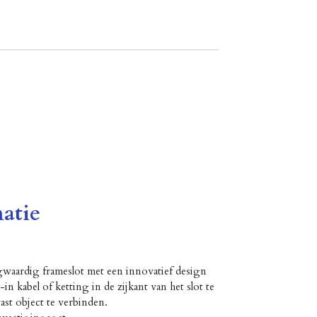
atie
aardig frameslot met een innovatief design
n kabel of ketting in de zijkant van het slot te
ast object te verbinden.