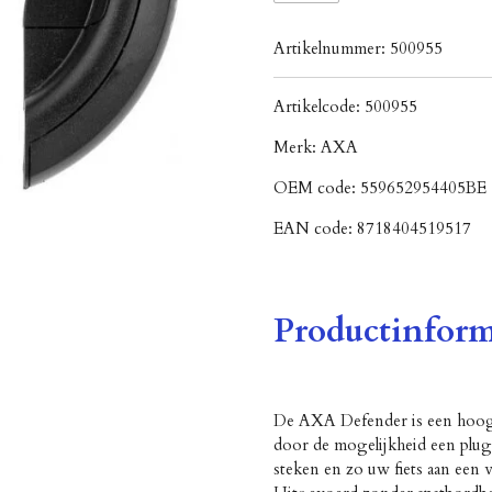
Artikelnummer:
500955
Artikelcode:
500955
Merk:
AXA
OEM code:
559652954405BE
EAN code:
8718404519517
Productinform
De AXA Defender is een hoogw
door de mogelijkheid een plug-i
steken en zo uw fiets aan een v