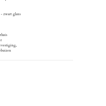
 - zwart glans
thuis
er
evestiging,
ebuizen