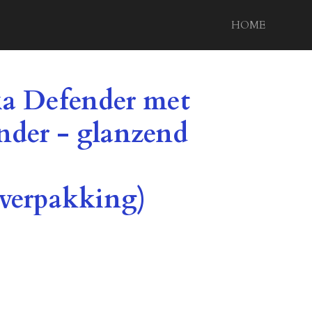
HOME
xa Defender met
nder - glanzend
sverpakking)