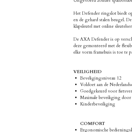
Uitgevoerd zonder spatbordbe
Het Defender ringslot biedt op
en de gehard stalen beugel. 
klapsleutel met online sleutels
De AXA Defender is op versch
deze gemonteerd met de flexib
elke vorm framebuis is toe te p
VEILIGHEID
Beveligingsniveau 12
Voldoet aan de Nederland
Goedgekeurd voor fietsv
Maximale beveiliging door 
Kinderbeveiliging
COMFORT
Ergonomische bedienings