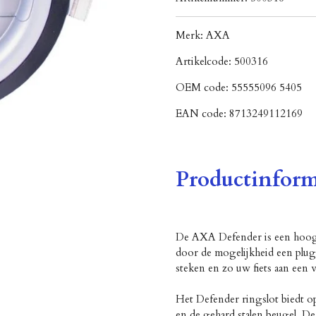
Merk:
AXA
Artikelcode:
500316
OEM code:
55555096 5405
EAN code:
8713249112169
Productinform
De AXA Defender is een hoogw
door de mogelijkheid een plug-i
steken en zo uw fiets aan een v
Het Defender ringslot biedt op
en de gehard stalen beugel. D