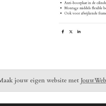
Anti-boorplaat in de cilind
Montage middels flexible b
Ook voor afwijkende fram
D
D
S
e
e
h
l
e
a
e
l
r
n
e
Maak jouw eigen website met
JouwWe