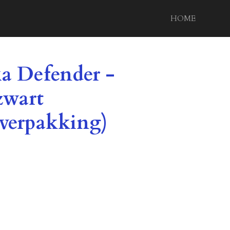
HOME
xa Defender -
 zwart
sverpakking)