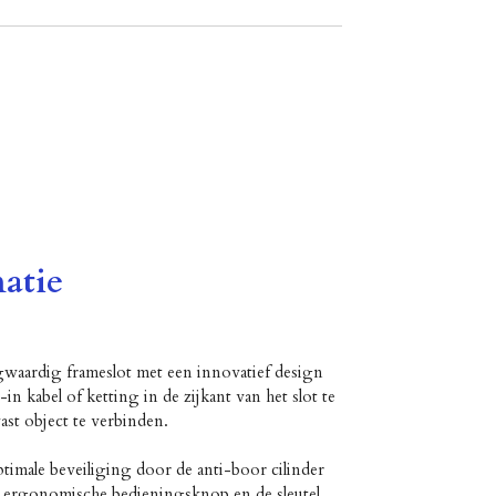
atie
aardig frameslot met een innovatief design
n kabel of ketting in de zijkant van het slot te
ast object te verbinden.
timale beveiliging door de anti-boor cilinder
e ergonomische bedieningsknop en de sleutel