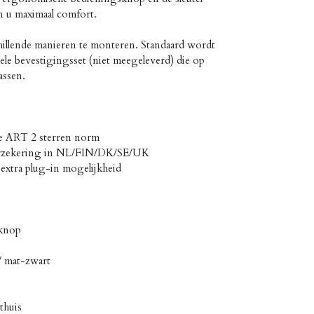
en u maximaal comfort.
illende manieren te monteren. Standaard wordt
ele bevestigingsset (niet meegeleverd) die op
assen.
se ART 2 sterren norm
erzekering in NL/FIN/DK/SE/UK
extra plug-in mogelijkheid
knop
 / mat-zwart
thuis