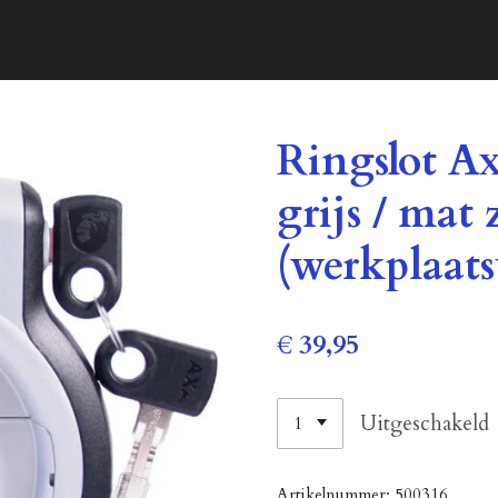
Ringslot A
grijs / mat
(werkplaat
€ 39,95
Uitgeschakeld
Artikelnummer:
500316