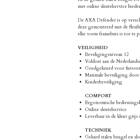
met online sleutelservice bied
De AXA Defender is op versch
deze gemonteerd met de flexib
elke vorm framebuis is toe te p
VEILIGHEID
Beveligingsniveau 12
Voldoet aan de Nederland
Goedgekeurd voor fietsv
Maximale beveiliging door 
Kinderbeveiliging
COMFORT
Ergonomische bedienings
Online sleutelservice
Leverbaar in de kleur grijs
TECHNIEK
Gehard stalen beugel en slo