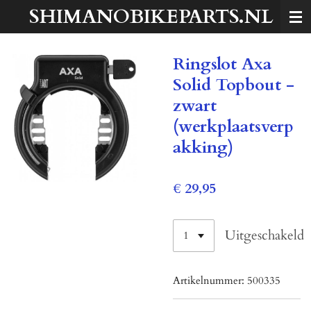
SHIMANOBIKEPARTS.NL
Ga
direct
naar
Ringslot Axa
de
hoofdinhoud
Solid Topbout -
zwart
(werkplaatsverp
akking)
€ 29,95
Uitgeschakeld
Artikelnummer:
500335