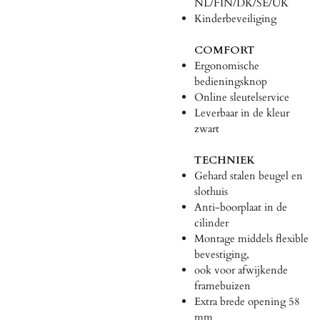
NL/FIN/DK/SE/UK
Kinderbeveiliging
COMFORT
Ergonomische
bedieningsknop
Online sleutelservice
Leverbaar in de kleur
zwart
TECHNIEK
Gehard stalen beugel en
slothuis
Anti-boorplaat in de
cilinder
Montage middels flexible
bevestiging,
ook voor afwijkende
framebuizen
Extra brede opening 58
mm