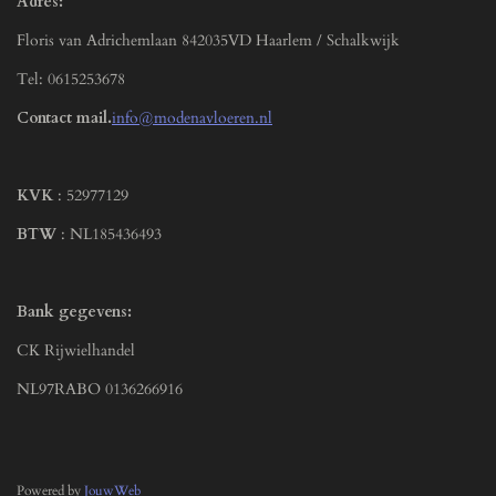
Adres:
Floris van Adrichemlaan 842035VD Haarlem / Schalkwijk
Tel: 0615253678
Contact mail.
info@modenavloeren.nl
KVK
: 52977129
BTW
: NL185436493
Bank gegevens:
CK Rijwielhandel
NL97RABO 0136266916
Powered by
JouwWeb