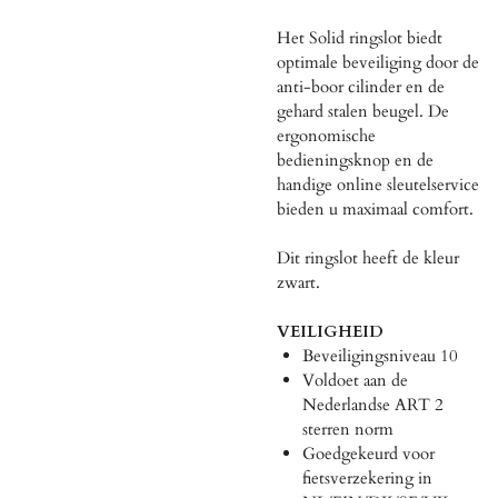
Het Solid ringslot biedt
optimale beveiliging door de
anti-boor cilinder en de
gehard stalen beugel. De
ergonomische
bedieningsknop en de
handige online sleutelservice
bieden u maximaal comfort.
Dit ringslot heeft de kleur
zwart.
VEILIGHEID
Beveiligingsniveau 10
Voldoet aan de
Nederlandse ART 2
sterren norm
Goedgekeurd voor
fietsverzekering in