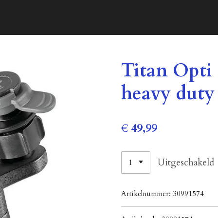
Titan Opt
heavy duty
€ 49,99
Uitgeschakeld
Artikelnummer:
30991574