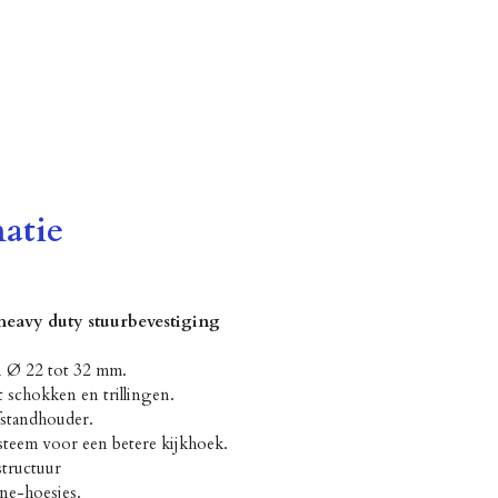
atie
eavy duty stuurbevestiging
n Ø 22 tot 32 mm.
 schokken en trillingen.
standhouder.
steem voor een betere kijkhoek.
structuur
ine-hoesjes.