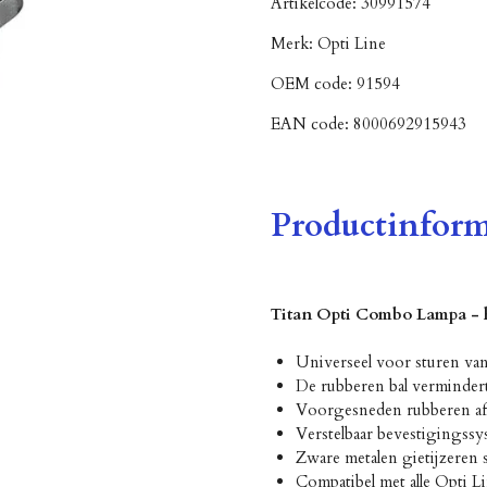
Artikelcode:
30991574
Merk:
Opti Line
OEM code:
91594
EAN code:
8000692915943
Productinform
Titan Opti Combo Lampa - h
Universeel voor sturen va
De rubberen bal vermindert
Voorgesneden rubberen af
Verstelbaar bevestigingssy
Zware metalen gietijzeren 
Compatibel met alle Opti L