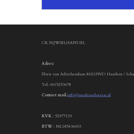
CK RIJWIELHANDEL
Adres:
Floris van Adrichemlaan 842035VD Haarlem / Scha
Tel: 0615253678
Contact mail.
info@modenavloeren.nl
KVK
: 52977129
BTW
: NL185436493