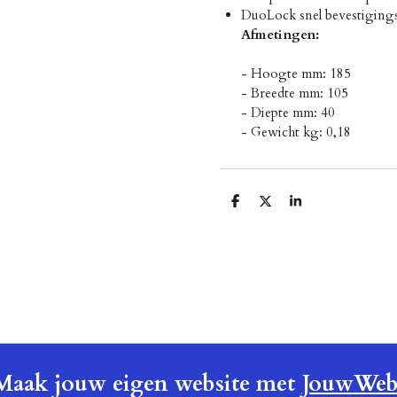
DuoLock snel bevestiging
Afmetingen:
- Hoogte mm: 185
- Breedte mm: 105
- Diepte mm: 40
- Gewicht kg: 0,18
D
D
S
e
e
h
l
e
a
e
l
r
n
e
Maak jouw eigen website met
JouwWe