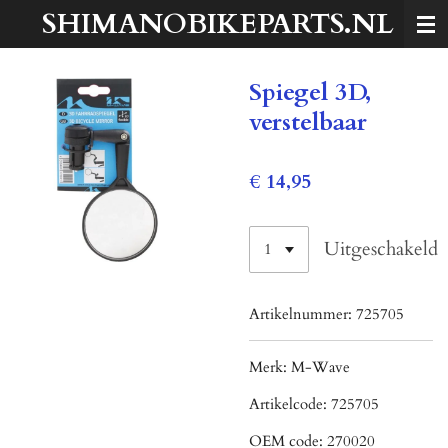
SHIMANOBIKEPARTS.NL
Ga
direct
naar
Spiegel 3D,
de
hoofdinhoud
verstelbaar
€ 14,95
Uitgeschakeld
Artikelnummer:
725705
Merk:
M-Wave
Artikelcode:
725705
OEM code:
270020