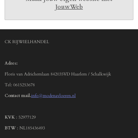
JouwWeb
CK RIJWIELHANDEL
Adres:
Floris van Adrichemlaan 842035VD Haarlem / Schalkwijk
Tel: 0615253678
Contact mail.
info@modenavloeren.nl
KVK
: 52977129
BTW
: NL185436493