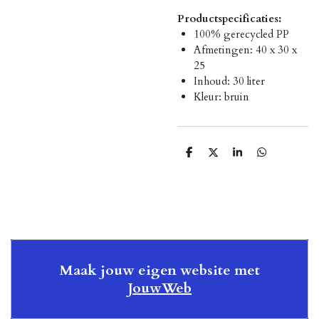
Productspecificaties:
100% gerecycled PP
Afmetingen: 40 x 30 x
25
Inhoud: 30 liter
Kleur: bruin
D
D
S
D
e
e
h
e
l
e
a
l
e
l
r
e
n
e
n
Maak jouw eigen website met
JouwWeb