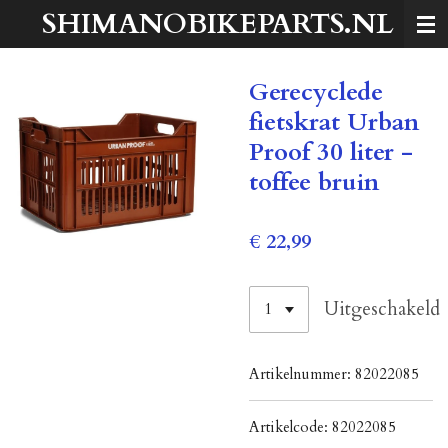
SHIMANOBIKEPARTS.NL
Ga
direct
naar
Gerecyclede
de
hoofdinhoud
fietskrat Urban
Proof 30 liter -
toffee bruin
€ 22,99
Uitgeschakeld
Artikelnummer:
82022085
Artikelcode:
82022085