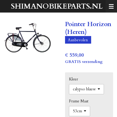
SHIMANOBIKEPARTS.NL
Ga
direct
naar
Pointer Horizon
de
hoofdinhoud
(Heren)
Aanbevolen
€ 559,00
GRATIS verzending
Kleur
Frame Maat