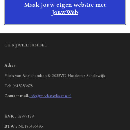
Maak jouw eigen website met
JouwWeb
CK RIJWIELHANDEL
Adres:
Floris van Adrichemlaan 842035VD Haarlem / Schalkwijk
Tel: 0615253678
Contact mail.
info@modenavloeren.nl
KVK
: 52977129
BTW
: NL185436493