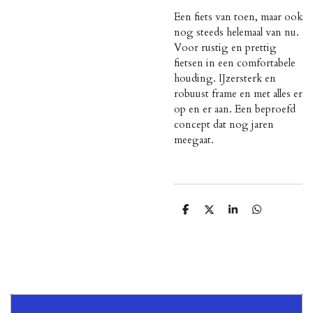
Een fiets van toen, maar ook
nog steeds helemaal van nu.
Voor rustig en prettig
fietsen in een comfortabele
houding. IJzersterk en
robuust frame en met alles er
op en er aan. Een beproefd
concept dat nog jaren
meegaat.
D
D
S
D
e
e
h
e
l
e
a
l
e
l
r
e
n
e
n