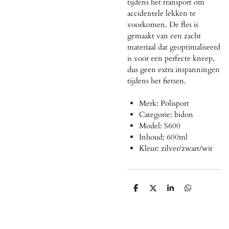
tijdens het transport om
accidentele lekken te
voorkomen. De fles is
gemaakt van een zacht
materiaal dat geoptimaliseerd
is voor een perfecte kneep,
dus geen extra inspanningen
tijdens het fietsen.
Merk: Polisport
Categorie: bidon
Model: S600
Inhoud; 600ml
Kleur: zilver/zwart/wit
D
D
S
D
e
e
h
e
l
e
a
l
e
l
r
e
n
e
n