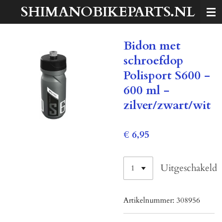
SHIMANOBIKEPARTS.NL
Ga
direct
naar
Bidon met
de
hoofdinhoud
schroefdop
Polisport S600 -
600 ml -
zilver/zwart/wit
€ 6,95
Uitgeschakeld
Artikelnummer:
308956