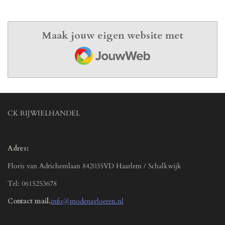
Maak jouw eigen website met
JouwWeb
CK RIJWIELHANDEL
Adres:
Floris van Adrichemlaan 842035VD Haarlem / Schalkwijk
Tel: 0615253678
Contact mail.
info@modenavloeren.nl