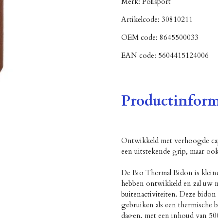
Merk:
Polisport
Artikelcode:
30810211
OEM code:
8645500033
EAN code:
5604415124006
Productinform
Ontwikkeld met verhoogde capa
een uitstekende grip, maar ook
De Bio Thermal Bidon is klein
hebben ontwikkeld en zal uw ni
buitenactiviteiten. Deze bido
gebruiken als een thermische
dagen, met een inhoud van 50