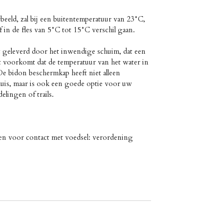
rbeeld, zal bij een buitentemperatuur van 23°C,
 in de fles van 5°C tot 15°C verschil gaan.
t geleverd door het inwendige schuim, dat een
 voorkomt dat de temperatuur van het water in
 De bidon beschermkap heeft niet alleen
huis, maar is ook een goede optie voor uw
elingen of trails.
en voor contact met voedsel: verordening