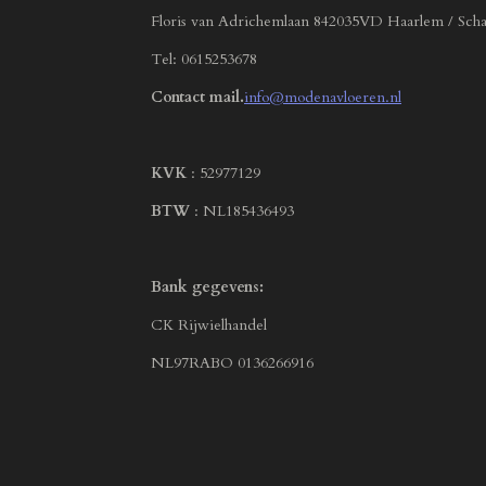
Floris van Adrichemlaan 842035VD Haarlem / Scha
Tel: 0615253678
Contact mail.
info@modenavloeren.nl
KVK
: 52977129
BTW
: NL185436493
Bank gegevens:
CK Rijwielhandel
NL97RABO 0136266916