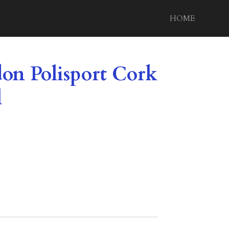
HOME
on Polisport Cork
l