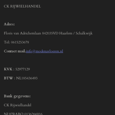
CK RIJWIELHANDEL
Adres:
Floris van Adrichemlaan 842035VD Haarlem / Schalkwijk
Tel: 0615253678
Contact mail.
info@modenavloeren.nl
KVK
: 52977129
BTW
: NL185436493
Bank gegevens:
CK Rijwielhandel
NL97RABO 0136266916