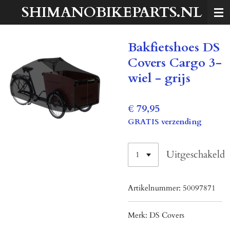
SHIMANOBIKEPARTS.NL
Ga
direct
naar
Bakfietshoes DS
de
hoofdinhoud
Covers Cargo 3-
wiel - grijs
€ 79,95
GRATIS verzending
Uitgeschakeld
Artikelnummer:
50097871
Merk:
DS Covers