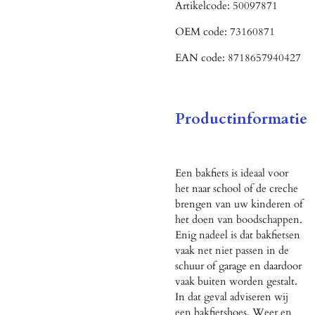
Artikelcode:
50097871
OEM code:
73160871
EAN code:
8718657940427
Productinformatie
Een bakfiets is ideaal voor
het naar school of de creche
brengen van uw kinderen of
het doen van boodschappen.
Enig nadeel is dat bakfietsen
vaak net niet passen in de
schuur of garage en daardoor
vaak buiten worden gestalt.
In dat geval adviseren wij
een bakfietshoes. Weer en