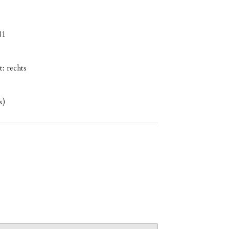
41
t: rechts
x)