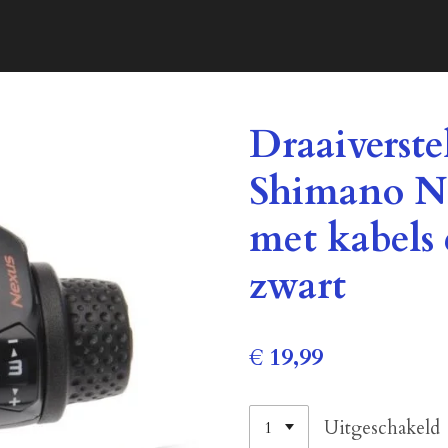
Draaiverstel
Shimano N
met kabels 
zwart
€ 19,99
Uitgeschakeld