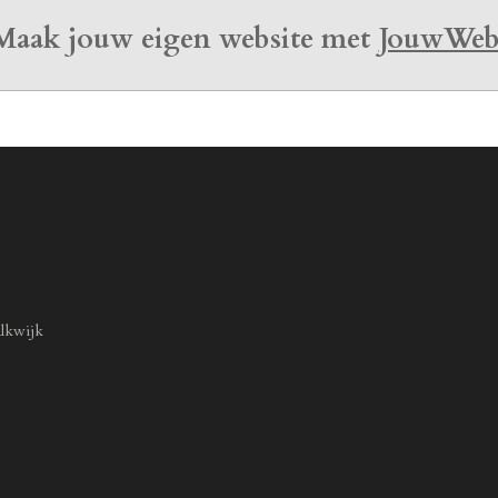
Maak jouw eigen website met
JouwWe
lkwijk