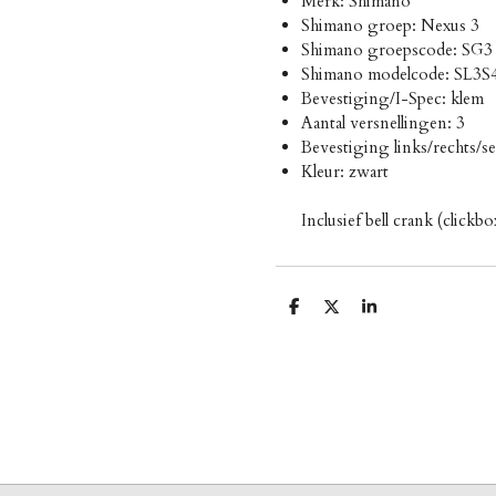
Merk: Shimano
Shimano groep: Nexus 3
Shimano groepscode: SG3
Shimano modelcode: SL3S
Bevestiging/I-Spec: klem
Aantal versnellingen: 3
Bevestiging links/rechts/se
Kleur: zwart
Inclusief bell crank (clickbo
D
D
S
e
e
h
l
e
a
e
l
r
n
e