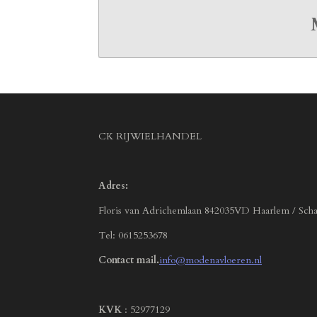
CK RIJWIELHANDEL
Adres:
Floris van Adrichemlaan 842035VD Haarlem / Scha
Tel: 0615253678
Contact mail.
info@modenavloeren.nl
KVK
: 52977129