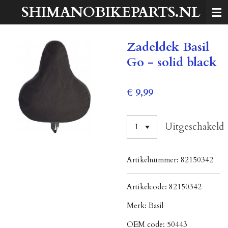
SHIMANOBIKEPARTS.NL
Ga
direct
naar
Zadeldek Basil
de
hoofdinhoud
Go - solid black
€ 9,99
Uitgeschakeld
Artikelnummer:
82150342
Artikelcode:
82150342
Merk:
Basil
OEM code:
50443