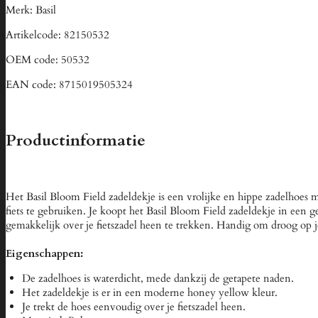
Merk:
Basil
Artikelcode:
82150532
OEM code:
50532
EAN code:
8715019505324
Productinformatie
Het Basil Bloom Field zadeldekje is een vrolijke en hippe zadelhoes 
fiets te gebruiken. Je koopt het Basil Bloom Field zadeldekje in een 
gemakkelijk over je fietszadel heen te trekken. Handig om droog op
Eigenschappen:
De zadelhoes is waterdicht, mede dankzij de getapete naden.
Het zadeldekje is er in een moderne honey yellow kleur.
Je trekt de hoes eenvoudig over je fietszadel heen.