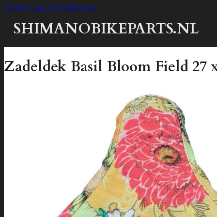
Ga direct naar de hoofdinhoud
SHIMANOBIKEPARTS.NL
Zadeldek Basil Bloom Field 27 x