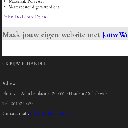
Materiaal: Polyester
Waterbestendig: waterdicht
Delen
Deel
Share
Delen
Maak jouw eigen website met
JouwW
CK RIJWIELHANDEL
Adres:
Floris van Adrichemlaan 842035VD Haarlem / Schalkwijk
Tel: 0615253678
Contact mail.
info@modenavloeren.nl