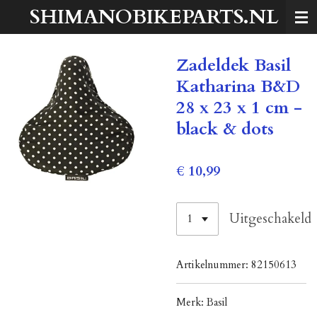
SHIMANOBIKEPARTS.NL
Ga
direct
naar
Zadeldek Basil
de
hoofdinhoud
Katharina B&D
28 x 23 x 1 cm -
black & dots
€ 10,99
Uitgeschakeld
Artikelnummer:
82150613
Merk:
Basil