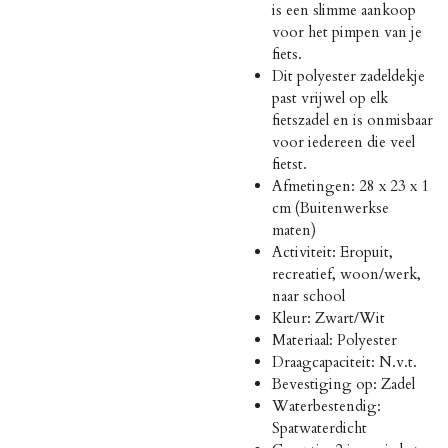
is een slimme aankoop
voor het pimpen van je
fiets.
Dit polyester zadeldekje
past vrijwel op elk
fietszadel en is onmisbaar
voor iedereen die veel
fietst.
Afmetingen: 28 x 23 x 1
cm (Buitenwerkse
maten)
Activiteit: Eropuit,
recreatief, woon/werk,
naar school
Kleur: Zwart/Wit
Materiaal: Polyester
Draagcapaciteit: N.v.t.
Bevestiging op: Zadel
Waterbestendig:
Spatwaterdicht