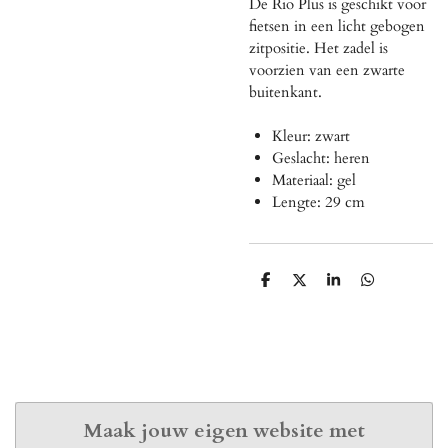
De Rio Plus is geschikt voor
fietsen in een licht gebogen
zitpositie. Het zadel is
voorzien van een zwarte
buitenkant.
Kleur: zwart
Geslacht: heren
Materiaal: gel
Lengte: 29 cm
D
D
S
D
e
e
h
e
l
e
a
l
e
l
r
e
n
e
n
Maak jouw eigen website met