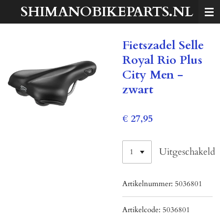
SHIMANOBIKEPARTS.NL
Ga
direct
naar
Fietszadel Selle
de
hoofdinhoud
Royal Rio Plus
City Men -
zwart
€ 27,95
Uitgeschakeld
Artikelnummer:
5036801
Artikelcode:
5036801