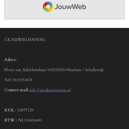
JouwWeb
CK RIJWIELHANDEL
Adres:
Floris van Adrichemlaan 842035VD Haarlem / Schalkwijk
Tel: 0615253678
Contact mail.
info@modenavloeren.nl
KVK
: 52977129
BTW
: NL185436493