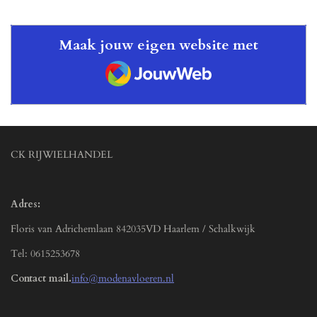
Maak jouw eigen website met
JouwWeb
CK RIJWIELHANDEL
Adres:
Floris van Adrichemlaan 842035VD Haarlem / Schalkwijk
Tel: 0615253678
Contact mail.
info@modenavloeren.nl