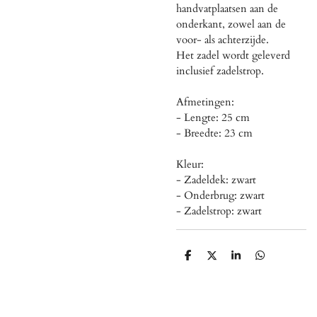
handvatplaatsen aan de
onderkant, zowel aan de
voor- als achterzijde.
Het zadel wordt geleverd
inclusief zadelstrop.
Afmetingen:
- Lengte: 25 cm
- Breedte: 23 cm
Kleur:
- Zadeldek: zwart
- Onderbrug: zwart
- Zadelstrop: zwart
D
D
S
D
e
e
h
e
l
e
a
l
e
l
r
e
n
e
n