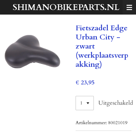
SHIMANOBIKEPARTS.NL
Ga
direct
naar
Fietszadel Edge
de
hoofdinhoud
Urban City -
zwart
(werkplaatsverp
akking)
€ 23,95
Uitgeschakeld
Artikelnummer:
80021019