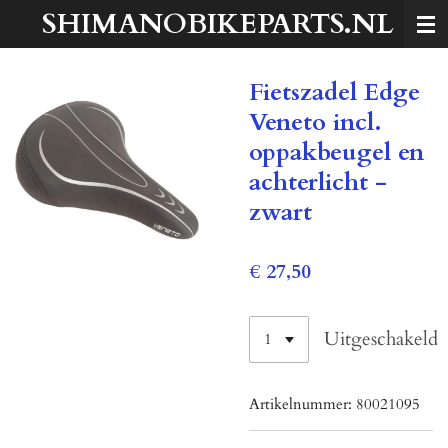
SHIMANOBIKEPARTS.NL
Ga
direct
naar
Fietszadel Edge
de
hoofdinhoud
Veneto incl.
oppakbeugel en
achterlicht -
zwart
€ 27,50
Uitgeschakeld
Artikelnummer:
80021095