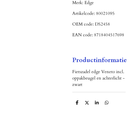
Merk:
Edge
Artikelcode:
80021095
OEM code:
DS2458
EAN code:
8718404517698
Productinformatie
Fietszadel edge Veneto incl.
oppakbeugel en achterlicht -
zwart
D
D
S
D
e
e
h
e
l
e
a
l
e
l
r
e
n
e
n