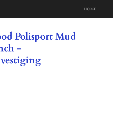
HOME
bod Polisport Mud
nch -
vestiging