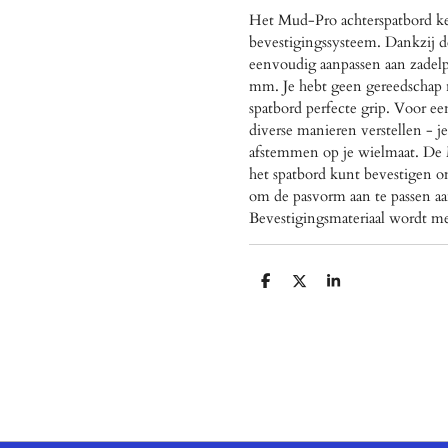
Het Mud-Pro achterspatbord ke
bevestigingssysteem. Dankzij d
eenvoudig aanpassen aan zadel
mm. Je hebt geen gereedschap n
spatbord perfecte grip. Voor ee
diverse manieren verstellen - j
afstemmen op je wielmaat. De M
het spatbord kunt bevestigen 
om de pasvorm aan te passen aa
Bevestigingsmateriaal wordt m
D
D
S
e
e
h
l
e
a
e
l
r
n
e