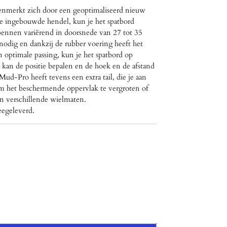
nmerkt zich door een geoptimaliseerd nieuw
e ingebouwde hendel, kun je het spatbord
pennen variërend in doorsnede van 27 tot 35
odig en dankzij de rubber voering heeft het
n optimale passing, kun je het spatbord op
e kan de positie bepalen en de hoek en de afstand
ud-Pro heeft tevens een extra tail, die je aan
om het beschermende oppervlak te vergroten of
n verschillende wielmaten.
eegeleverd.