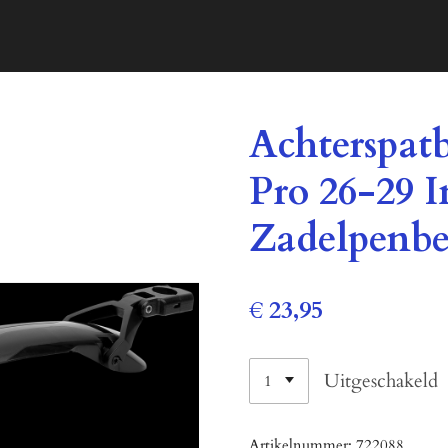
Achterspat
Pro 26-29 I
Zadelpenbe
€ 23,95
Uitgeschakeld
Artikelnummer:
722088