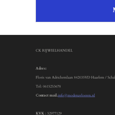
CK RIJWIELHANDEL
Adres:
Floris van Adrichemlaan 842035VD Haarlem / Scha
Tel: 0615253678
Contact mail.
info@modenavloeren.nl
KVK
: 52977129