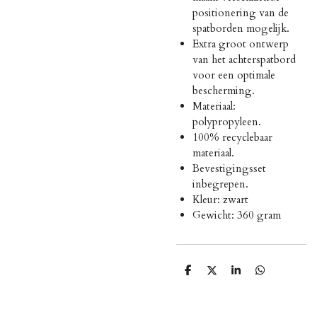
positionering van de
spatborden mogelijk.
Extra groot ontwerp
van het achterspatbord
voor een optimale
bescherming.
Materiaal:
polypropyleen.
100% recyclebaar
materiaal.
Bevestigingsset
inbegrepen.
Kleur: zwart
Gewicht: 360 gram
D
D
S
D
e
e
h
e
l
e
a
l
e
l
r
e
n
e
n