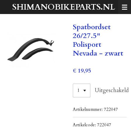
SHIMANOBIKEPARTS.NL
Ga
direct
naar
Spatbordset
de
hoofdinhoud
26/27.5"
Polisport
Nevada - zwart
€ 19,95
Uitgeschakeld
Artikelnummer:
722047
Artikelcode:
722047