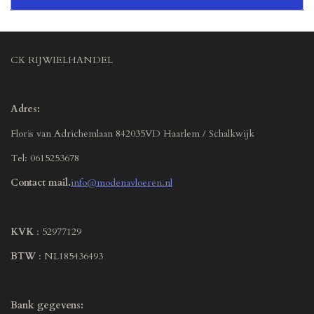
CK RIJWIELHANDEL
Adres:
Floris van Adrichemlaan 842035VD Haarlem / Schalkwijk
Tel: 0615253678
Contact mail.
info@modenavloeren.nl
KVK
: 52977129
BTW
: NL185436493
Bank gegevens: