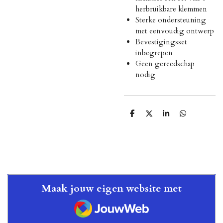
herbruikbare klemmen
Sterke ondersteuning
met eenvoudig ontwerp
Bevestigingsset
inbegrepen
Geen gereedschap
nodig
D
D
S
D
e
e
h
e
l
e
a
l
e
l
r
e
n
e
n
Maak jouw eigen website met
JouwWeb