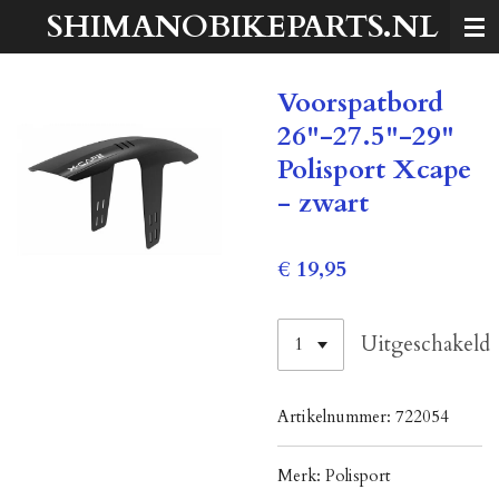
SHIMANOBIKEPARTS.NL
Ga
direct
naar
Voorspatbord
de
hoofdinhoud
26"-27.5"-29"
Polisport Xcape
- zwart
€ 19,95
Uitgeschakeld
Artikelnummer:
722054
Merk:
Polisport