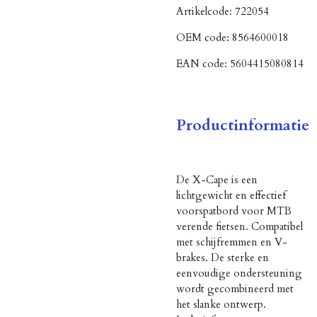
Artikelcode:
722054
OEM code:
8564600018
EAN code:
5604415080814
Productinformatie
De X-Cape is een
lichtgewicht en effectief
voorspatbord voor MTB
verende fietsen. Compatibel
met schijfremmen en V-
brakes. De sterke en
eenvoudige ondersteuning
wordt gecombineerd met
het slanke ontwerp.