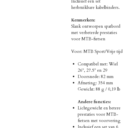
Inclusief een set
herbruikbare kabelbinders.
Kenmerken:
Slank ontworpen spatbord
met verbeterde prestaties
voor MTB-fietsen
Voor: MTB Sport/Vrije tijd
Compatibel met: Wiel
26'', 27.5'' en 29
Doorsnede: 82 mm
Afmeting: 354 mm
Gewicht: 88 g / 0,19 lb
Andere functies:
Lichtgewicht en betere
prestaties voor MTB-
fietsen met voorvering
Inclusief een set van 6