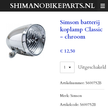
SHIMANOBIKEPARTS.NL
Ga
direct
naar
Simson batterij
de
hoofdinhoud
koplamp Classic
- chroom
€ 12,50
Uitgeschakeld
Artikelnummer:
S600752B
Merk:
Simson
Artikelcode:
S600752B