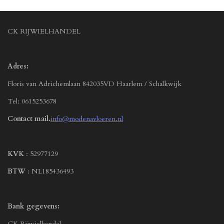
CK RIJWIELHANDEL
Adres:
Floris van Adrichemlaan 842035VD Haarlem / Schalkwijk
Tel: 0615253678
Contact mail.
info@modenavloeren.nl
KVK
: 52977129
BTW
: NL185436493
Bank gegevens:
CK Rijwielhandel