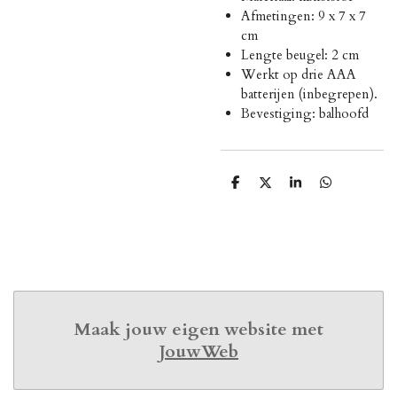
Afmetingen: 9 x 7 x 7
cm
Lengte beugel: 2 cm
Werkt op drie AAA
batterijen (inbegrepen).
Bevestiging: balhoofd
D
D
S
D
e
e
h
e
l
e
a
l
e
l
r
e
n
e
n
Maak jouw eigen website met
JouwWeb