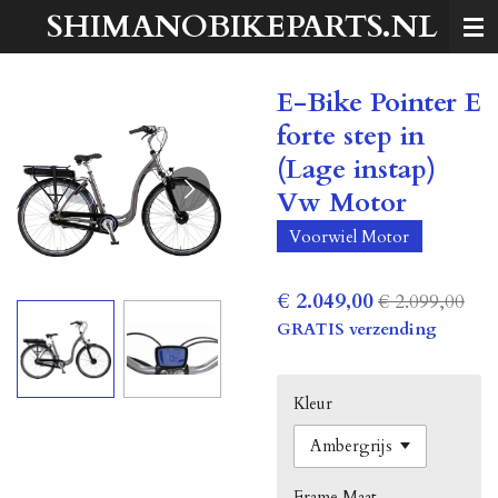
SHIMANOBIKEPARTS.NL
Ga
direct
naar
E-Bike Pointer E
de
hoofdinhoud
forte step in
(Lage instap)
Vw Motor
Voorwiel Motor
€ 2.049,00
€ 2.099,00
GRATIS verzending
Kleur
Frame Maat