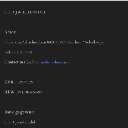
CK RIJWIELHANDEL
Adres:
Floris van Adrichemlaan 842035VD Haarlem / Schalkwijk
Tel: 0615253678
Contact mail.
info@modenavloeren.nl
KVK
: 52977129
BTW
: NL185436493
Bank gegevens:
CK Rijwielhandel