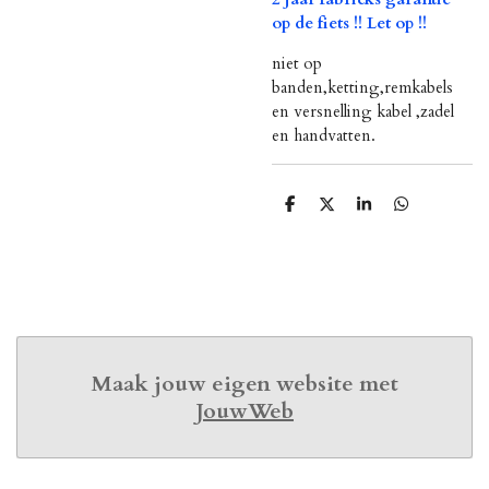
op de fiets !!
Let op !!
niet op
banden,ketting,remkabels
en versnelling kabel ,zadel
en handvatten.
D
D
S
D
e
e
h
e
l
e
a
l
e
l
r
e
n
e
n
Maak jouw eigen website met
JouwWeb