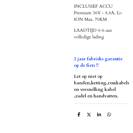
INCLUSIEF ACCU
Premium 36V - 8,8A, Li-
ION Max. 70KM
LAADTIJD 4-6 uur
volledige lading
2 jaar fabrieks garantie
op de fiets !!
Let op niet op
banden,ketting,remkabels
en versnelling kabel
,zadel en handvatten.
D
D
S
D
e
e
h
e
l
e
a
l
e
l
r
e