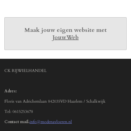
n
e
n
Maak jouw eigen website met
JouwWeb
CK RIJWIELHANDEL
Adres:
Floris van Adrichemlaan 842035VD Haarlem / Schalkwijk
Tel: 0615253678
Contact mail.
info@modenavloeren.nl