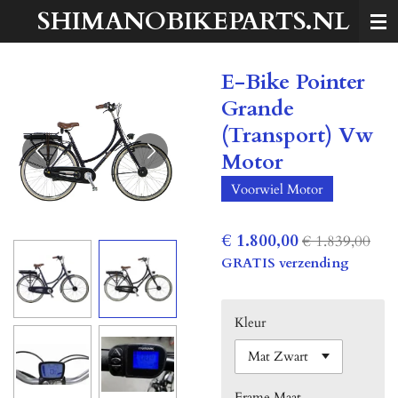
SHIMANOBIKEPARTS.NL
Ga
direct
naar
E-Bike Pointer
de
hoofdinhoud
Grande
(Transport) Vw
Motor
Voorwiel Motor
€ 1.800,00
€ 1.839,00
GRATIS verzending
Kleur
Frame Maat