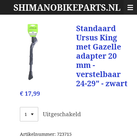
SHIMANOBIKEPARTS.NL
Ga
direct
naar
Standaard
de
hoofdinhoud
Ursus King
met Gazelle
adapter 20
mm -
verstelbaar
24-29" - zwart
€ 17,99
Uitgeschakeld
Artikelnummer:
723715