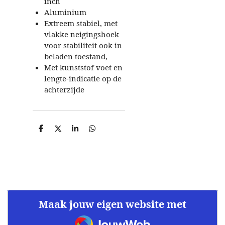
inch
Aluminium
Extreem stabiel, met
vlakke neigingshoek
voor stabiliteit ook in
beladen toestand,
Met kunststof voet en
lengte-indicatie op de
achterzijde
D
D
S
D
e
e
h
e
l
e
a
l
e
l
r
e
n
e
n
Maak jouw eigen website met
JouwWeb