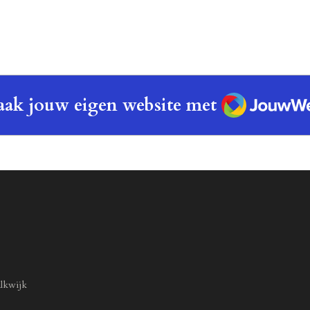
n
e
JouwWeb
ak jouw eigen website met
lkwijk