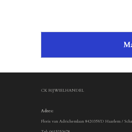
Ma
CK RIJWIELHANDEL
Adres:
Floris van Adrichemlaan 842035VD Haarlem / Scha
Tel: 0615253678