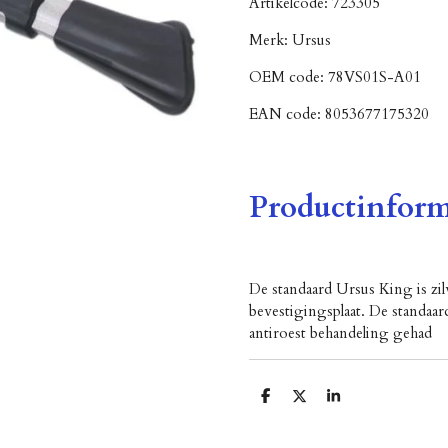
Artikelcode:
723305
Merk:
Ursus
OEM code:
78VS01S-A01
EAN code:
8053677175320
Productinform
De standaard Ursus King is zil
bevestigingsplaat. De standaard
antiroest behandeling gehad
D
D
S
e
e
h
l
e
a
e
l
r