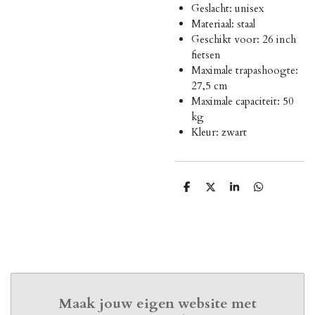
Geslacht: unisex
Materiaal: staal
Geschikt voor: 26 inch
fietsen
Maximale trapashoogte:
27,5 cm
Maximale capaciteit: 50
kg
Kleur: zwart
D
D
S
D
e
e
h
e
l
e
a
l
e
l
r
e
n
e
n
Maak jouw eigen website met