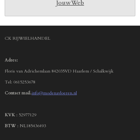
JouwWeb
CK RIJWIELHANDEL
Adres:
Floris van Adrichemlaan 842035VD Haarlem / Schalkwijk
Tel: 0615253678
Contact mail.
info@modenavloeren.nl
KVK
: 52977129
BTW
: NL185436493