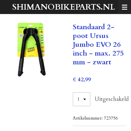
SHIMANOBIKEPARTS.NL
Ga
direct
naar
Standaard 2-
de
hoofdinhoud
poot Ursus
Jumbo EVO 26
inch - max. 275
mm - zwart
€ 42,99
Uitgeschakeld
Artikelnummer:
723756