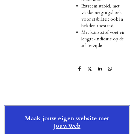
Extreem stabiel, met
vlakke neigingshoek
voor stabiliteit ook in
beladen toestand,
Met kunststof voet en
lengte-indicatie op de
achterzijde
D
D
S
D
e
e
h
e
l
e
a
l
e
l
r
e
n
e
n
Maak jouw eigen website met
JouwWeb