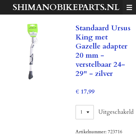
SHIMANOBIKEPARTS.NL
Ga
direct
naar
Standaard Ursus
de
hoofdinhoud
King met
Gazelle adapter
20 mm -
verstelbaar 24-
29" - zilver
€ 17,99
Uitgeschakeld
Artikelnummer:
723716