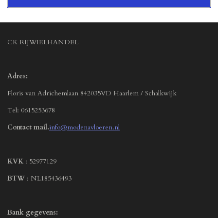
CK RIJWIELHANDEL
Adres:
Floris van Adrichemlaan 842035VD Haarlem / Schalkwijk
Tel: 0615253678
Contact mail.
info@modenavloeren.nl
KVK
: 52977129
BTW
: NL185436493
Bank gegevens: