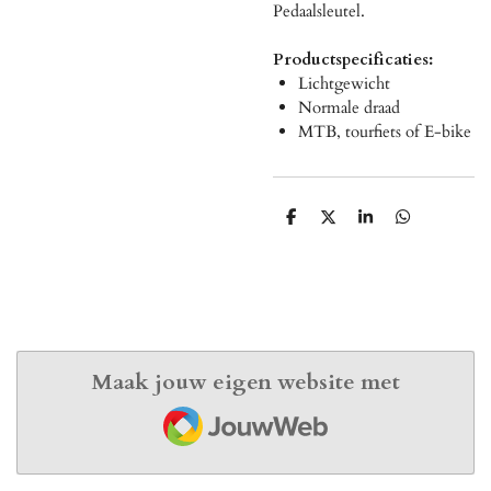
Pedaalsleutel.
Productspecificaties:
Lichtgewicht
Normale draad
MTB, tourfiets of E-bike
D
D
S
D
e
e
h
e
l
e
a
l
e
l
r
e
n
e
n
Maak jouw eigen website met
JouwWeb