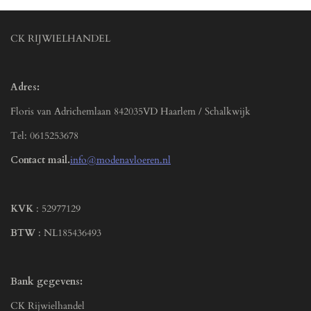
CK RIJWIELHANDEL
Adres:
Floris van Adrichemlaan 842035VD Haarlem / Schalkwijk
Tel: 0615253678
Contact mail.
info@modenavloeren.nl
KVK
: 52977129
BTW
: NL185436493
Bank gegevens:
CK Rijwielhandel