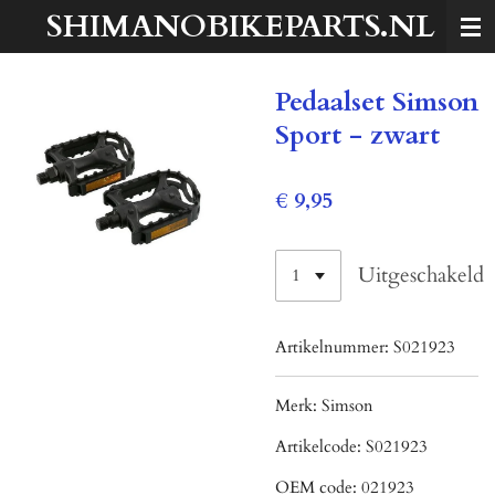
SHIMANOBIKEPARTS.NL
Ga
direct
naar
Pedaalset Simson
de
hoofdinhoud
Sport - zwart
€ 9,95
Uitgeschakeld
Artikelnummer:
S021923
Merk:
Simson
Artikelcode:
S021923
OEM code:
021923