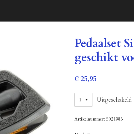
Pedaalset S
geschikt vo
€ 25,95
Uitgeschakeld
Artikelnummer:
S021983