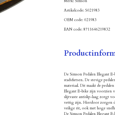
Merk:
Simson
Artikelcode:
S021983
OEM code:
021983
EAN code:
8711646219832
Productinform
De Simson Pedalen Elegant E-
stadsfietsen. De stevige pedal
materiaal. Dit maakt de pedale
Elegant E-bike zijn voorzien v
slijtvaste antislip-laag zorgt v
vettig zijn. Hierdoor zorgen d
veilige rit, ook met hoge snel
De Simson Pedalen Elegant E-