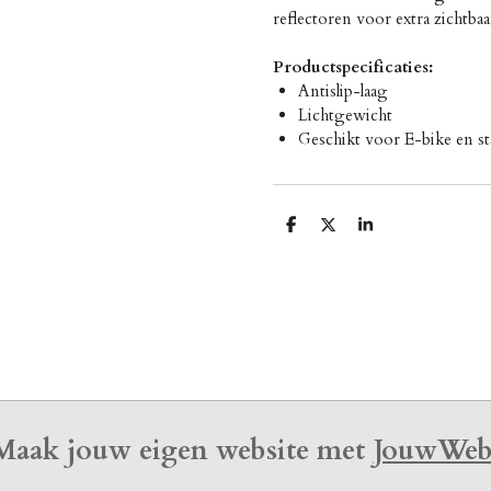
reflectoren voor extra zichtb
Productspecificaties:
Antislip-laag
Lichtgewicht
Geschikt voor E-bike en st
D
D
S
e
e
h
l
e
a
e
l
r
n
e
Maak jouw eigen website met
JouwWe