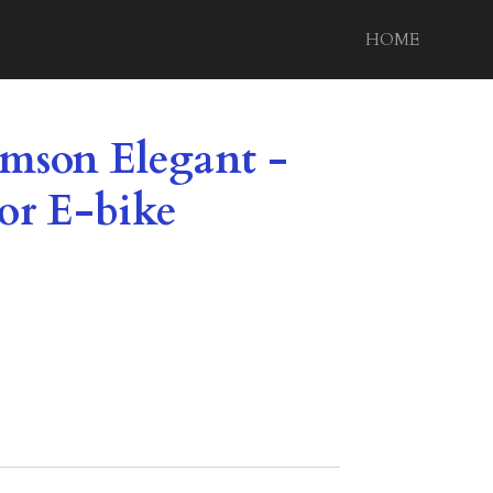
HOME
imson Elegant -
or E-bike