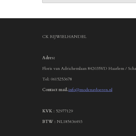
CK RIJWIELHANDEL
Adres:
Floris van Adrichemlaan 842035VD Haarlem / Scha
Tel: 0615253678
Contact mail.
info@modenavloeren.nl
KVK
: 52977129
BTW
: NL185436493