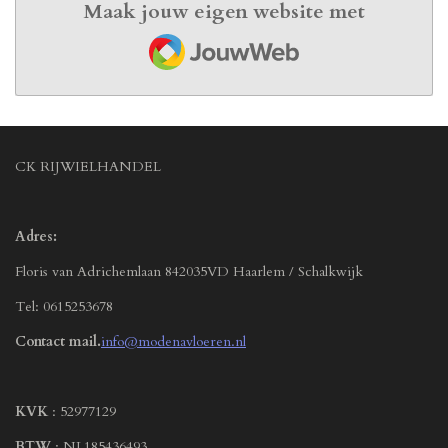
Maak jouw eigen website met
JouwWeb
CK RIJWIELHANDEL
Adres:
Floris van Adrichemlaan 842035VD Haarlem / Schalkwijk
Tel: 0615253678
Contact mail.
info@modenavloeren.nl
KVK
: 52977129
BTW
: NL185436493