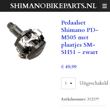
SHIMANOBIKEPARTS.NL
Ga
direct
naar
Pedaalset
de
hoofdinhoud
Shimano PD-
M505 met
plaatjes SM-
SH51 - zwart
€ 49,99
Uitgeschakeld
Artikelnummer:
312177