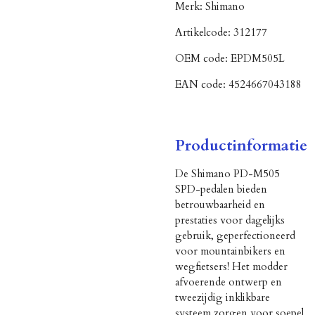
Merk:
Shimano
Artikelcode:
312177
OEM code:
EPDM505L
EAN code:
4524667043188
Productinformatie
De Shimano PD-M505
SPD-pedalen bieden
betrouwbaarheid en
prestaties voor dagelijks
gebruik, geperfectioneerd
voor mountainbikers en
wegfietsers! Het modder
afvoerende ontwerp en
tweezijdig inklikbare
systeem zorgen voor soepel