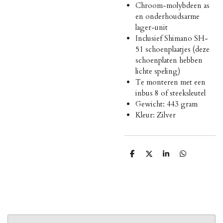
Chroom-molybdeen as
en onderhoudsarme
lager-unit
Inclusief Shimano SH-
51 schoenplaatjes (deze
schoenplaten hebben
lichte speling)
Te monteren met een
inbus 8 of steeksleutel
Gewicht: 443 gram
Kleur: Zilver
D
D
S
D
e
e
h
e
l
e
a
l
e
l
r
e
n
e
n