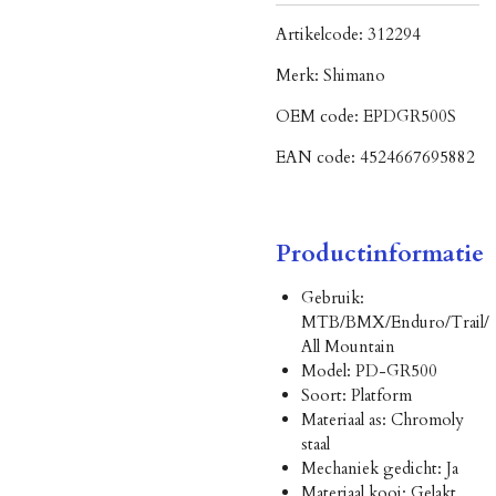
Artikelcode:
312294
Merk:
Shimano
OEM code:
EPDGR500S
EAN code:
4524667695882
Productinformatie
Gebruik:
MTB/BMX/Enduro/Trail/
All Mountain
Model: PD-GR500
Soort: Platform
Materiaal as: Chromoly
staal
Mechaniek gedicht: Ja
Materiaal kooi: Gelakt