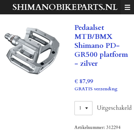
SHIMANOBIKEPARTS.NL
Ga
direct
naar
Pedaalset
de
hoofdinhoud
MTB/BMX
Shimano PD-
GR500 platform
- zilver
€ 87,99
GRATIS verzending
Uitgeschakeld
Artikelnummer:
312294