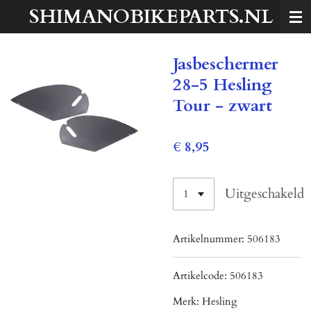
SHIMANOBIKEPARTS.NL
Ga
direct
naar
Jasbeschermer
de
hoofdinhoud
28-5 Hesling
Tour - zwart
€ 8,95
Uitgeschakeld
Artikelnummer:
506183
Artikelcode:
506183
Merk:
Hesling