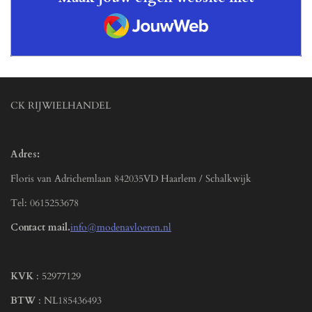
JouwWeb
CK RIJWIELHANDEL
Adres:
Floris van Adrichemlaan 842035VD Haarlem / Schalkwijk
Tel: 0615253678
Contact mail.
info@modenavloeren.nl
KVK
: 52977129
BTW
: NL185436493