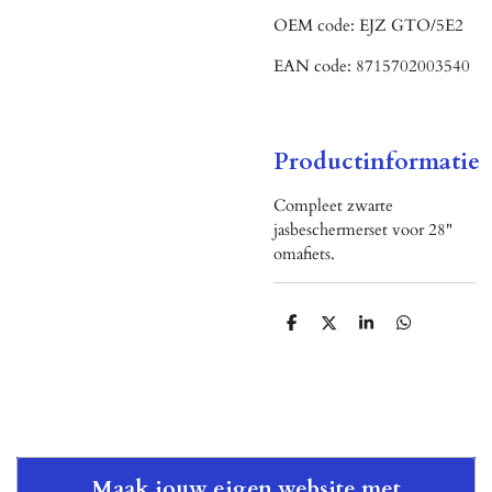
OEM code:
EJZ GTO/5E2
EAN code:
8715702003540
Productinformatie
Compleet zwarte
jasbeschermerset voor 28"
omafiets.
D
D
S
D
e
e
h
e
l
e
a
l
e
l
r
e
n
e
n
Maak jouw eigen website met