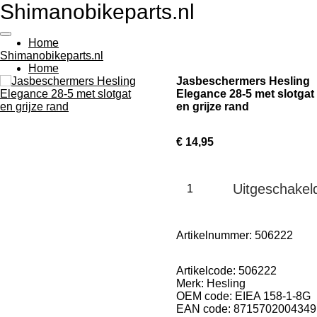
Shimanobikeparts.nl
Ga
direct
naar
Home
de
Shimanobikeparts.nl
hoofdinhoud
Home
Jasbeschermers Hesling
Elegance 28-5 met slotgat
en grijze rand
€ 14,95
Uitgeschakel
Artikelnummer:
506222
Artikelcode:
506222
Merk:
Hesling
OEM code:
EIEA 158-1-8G
EAN code:
8715702004349