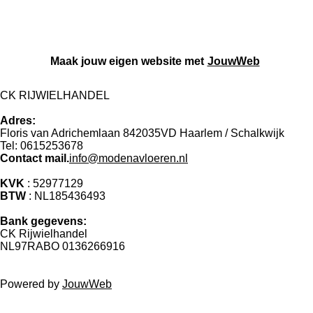
e
e
h
e
l
e
a
l
e
l
r
e
n
e
n
Maak jouw eigen website met
JouwWeb
CK RIJWIELHANDEL
Adres:
Floris van Adrichemlaan 842035VD Haarlem / Schalkwijk
Tel: 0615253678
Contact mail.
info@modenavloeren.nl
KVK
: 52977129
BTW
: NL185436493
Bank gegevens:
CK Rijwielhandel
NL97RABO 0136266916
Powered by
JouwWeb