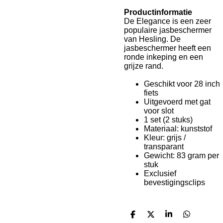
Productinformatie
De Elegance is een zeer
populaire jasbeschermer
van Hesling. De
jasbeschermer heeft een
ronde inkeping en een
grijze rand.
Geschikt voor 28 inch
fiets
Uitgevoerd met gat
voor slot
1 set (2 stuks)
Materiaal: kunststof
Kleur: grijs /
transparant
Gewicht: 83 gram per
stuk
Exclusief
bevestigingsclips
D
D
S
D