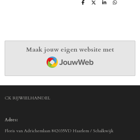
D
D
S
D
e
e
h
e
l
e
a
l
e
l
r
e
n
e
n
Maak jouw eigen website met
JouwWeb
CK RIJWIELHANDEL
Adres:
Floris van Adrichemlaan 842035VD Haarlem / Schalkwijk