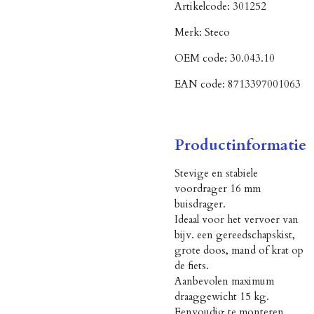
Artikelcode:
301252
Merk:
Steco
OEM code:
30.043.10
EAN code:
8713397001063
Productinformatie
Stevige en stabiele
voordrager 16 mm
buisdrager.
Ideaal voor het vervoer van
bijv. een gereedschapskist,
grote doos, mand of krat op
de fiets.
Aanbevolen maximum
draaggewicht 15 kg.
Eenvoudig te monteren.