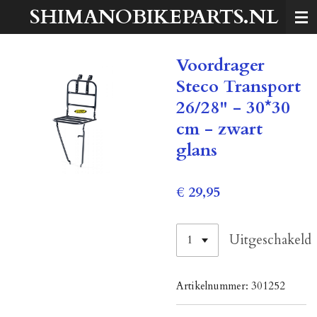
SHIMANOBIKEPARTS.NL
Ga
direct
naar
Voordrager
de
hoofdinhoud
Steco Transport
26/28" - 30*30
cm - zwart
glans
€ 29,95
Uitgeschakeld
Artikelnummer:
301252