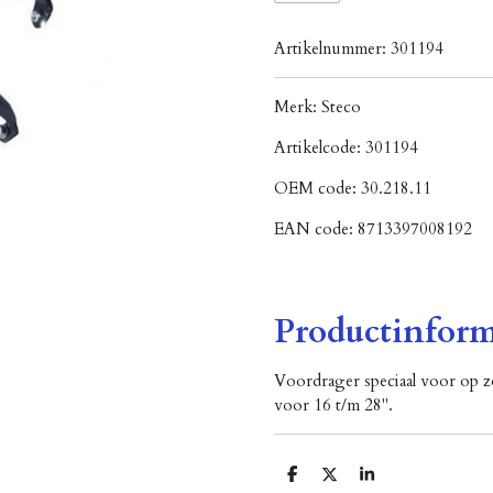
Artikelnummer:
301194
Merk:
Steco
Artikelcode:
301194
OEM code:
30.218.11
EAN code:
8713397008192
Productinform
Voordrager speciaal voor op z
voor 16 t/m 28".
D
D
S