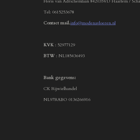
Floris van Adrichemlaan 842035VD Haarlem / Scha
Tel: 0615253678
Contact mail.
info@modenavloeren.nl
KVK
: 52977129
BTW
: NL185436493
Bank gegevens:
CK Rijwielhandel
NL97RABO 0136266916