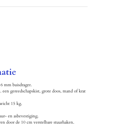
atie
 16 mm buisdrager.
v. een gereedschapskist, grote doos, mand of krat
icht 15 kg.
uur- en asbevestiging.
ren door de 10 cm verstelbare stuurhaken.