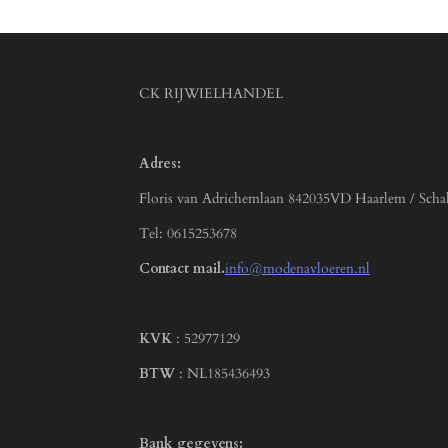
CK RIJWIELHANDEL
Adres:
Floris van Adrichemlaan 842035VD Haarlem / Scha
Tel: 0615253678
Contact mail.
info@modenavloeren.nl
KVK
: 52977129
BTW
: NL185436493
Bank gegevens: