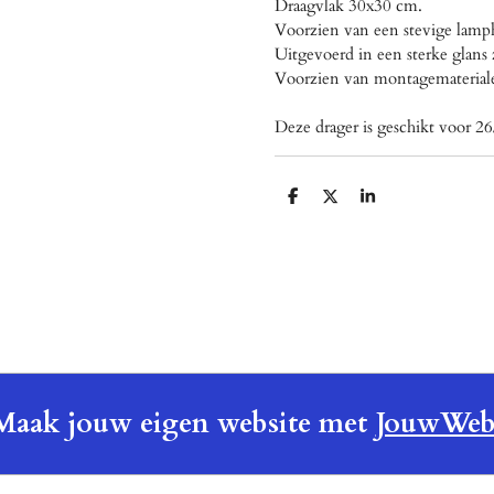
Draagvlak 30x30 cm.
Voorzien van een stevige lamp
Uitgevoerd in een sterke glans
Voorzien van montagemateriale
Deze drager is geschikt voor 26
D
D
S
e
e
h
l
e
a
e
l
r
n
e
Maak jouw eigen website met
JouwWe