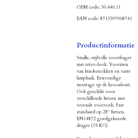
OEM code:
30.440.11
EAN code:
8713397008741
Productinformatie
Smalle, stijlvolle voordrager
met retro-look. Voorzien
van bindernokken en vaste
lamphaak. Eenvoudige
montage op de kroonbout.
Ook geschikt voor
verschillende fietsen met
verende voorvork. Past
standaard op 28" fietsen.
EN14872 goedgekeurde
drager (15 KG)