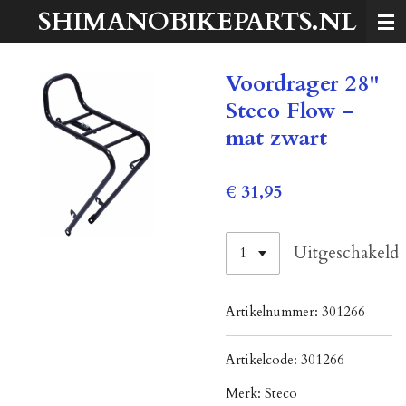
SHIMANOBIKEPARTS.NL
Ga
direct
naar
Voordrager 28"
de
hoofdinhoud
Steco Flow -
mat zwart
€ 31,95
Uitgeschakeld
Artikelnummer:
301266
Artikelcode:
301266
Merk:
Steco