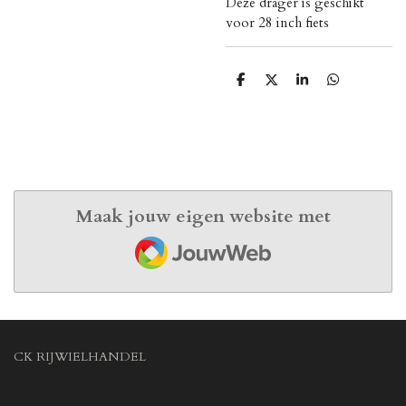
Deze drager is geschikt
voor 28 inch fiets
D
D
S
D
e
e
h
e
l
e
a
l
e
l
r
e
n
e
n
Maak jouw eigen website met
JouwWeb
CK RIJWIELHANDEL