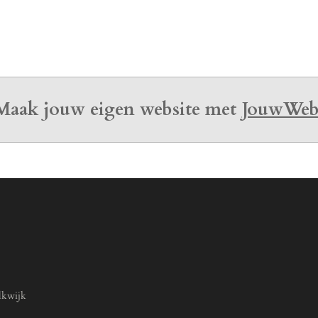
n
e
Maak jouw eigen website met
JouwWe
lkwijk