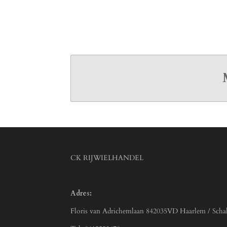
CK RIJWIELHANDEL
Adres:
Floris van Adrichemlaan 842035VD Haarlem / Scha