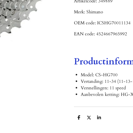
Artikelcode:
349889
Merk:
Shimano
OEM code:
ICSHG70011134
EAN code:
4524667965992
Productinform
Model: CS-HG700
Vertanding: 11-34 (11-13
Versnellingen: 11 speed
Aanbevolen ketting: HG-X
D
D
S
e
e
h
l
e
a
e
l
r