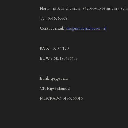
Floris van Adrichemlaan 842035VD Haarlem / Scha
Tel: 0615253678
Contact mail.
info@modenavloeren.nl
KVK
: 52977129
BTW
: NL185436493
Bank gegevens:
CK Rijwielhandel
NL97RABO 0136266916