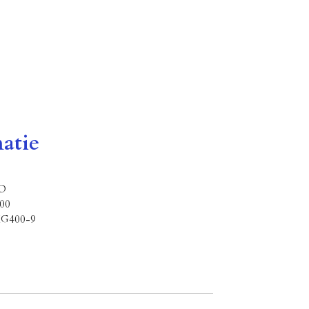
atie
NO
00
HG400-9