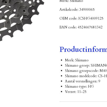
Merk:
Shimano
Artikelcode:
34900065
OEM code:
ICSHG4009125
EAN code:
4524667681342
Productinform
Merk: Shimano
Shimano groep: SHIMA
Shimano groepscode: M40
Shimano modelcode: CS-
Aantal versnellingen: 9
Shimano type: HG
Verzet: 11-25