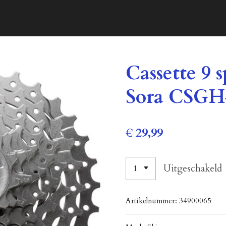
Cassette 9
Sora CSGH
€ 29,99
Uitgeschakeld
Artikelnummer:
34900065