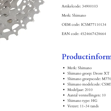
Artikelcode:
34900103
Merk:
Shimano
OEM code:
ICSM77110134
EAN code:
4524667428664
Productinform
Merk: Shimano
Shimano groep: Deore XT
Shimano groepscode: M77
Shimano modelcode: CSM
Modeljaar: 2010
Aantal versnellingen: 10
Shimano type: HG
Verzet: 11-34 tands