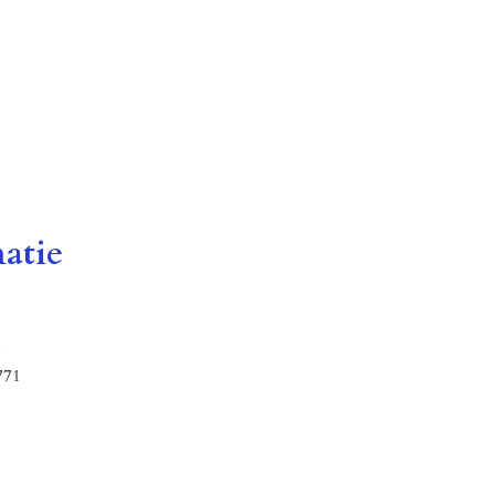
atie
0
771