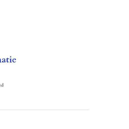
atie
ed