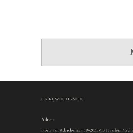
CK RIJWIELHANDEL
Adres:
Floris van Adrichemlaan 842035VD Haarlem / Scha