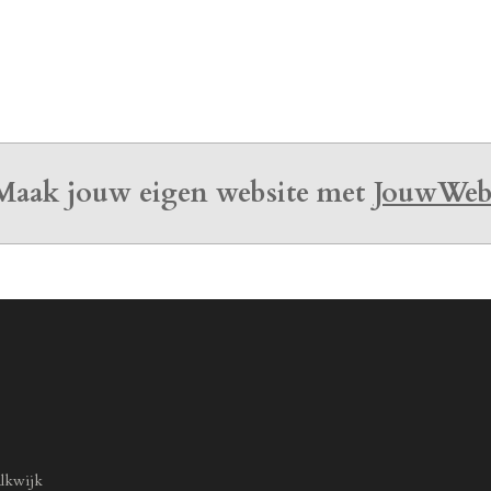
l
e
a
e
l
r
n
e
Maak jouw eigen website met
JouwWe
lkwijk