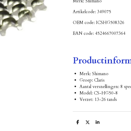
Merk:
Shimano
Artikelcode:
349075
OEM code:
ICSHG508326
EAN code:
4524667007364
Productinform
Merk: Shimano
Groep: Claris
Aantal versnellingen: 8 spe
Model: CS-HG50-8
Verzet: 13-26 tands
D
D
S
e
e
h